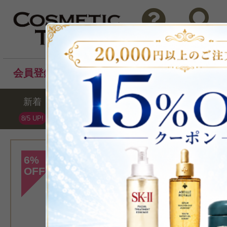
問い合わせ
検索
会員登録後のお買い物でポイントプレゼント！
新着
セール
ランキング
ブラ
8/5 UP!
再入荷
6
%
OFF
[アッカカッパ]
>ホワイトモス 
500ml