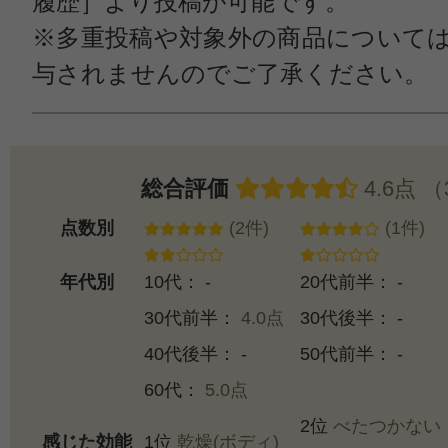
履歴］より投稿が可能です。
※多重投稿や対象外の商品について
与されませんのでご了承ください。
総合評価
4.6点 
点数別
(2件)
(1件)
年代別
10代： -
20代前半： -
30代前半：
4.0点
30代後半： -
40代後半： -
50代前半： -
60代：
5.0点
2位
べたつかない
感じた効能
1位
乾燥(ボディ)