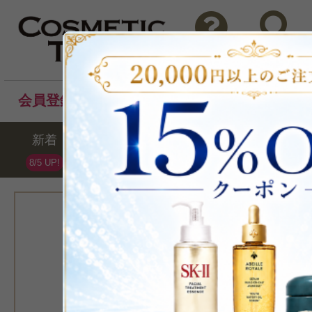
問い合わせ
検索
会員登録後のお買い物でポイントプレゼント！
新着
セール
ランキング
ブラ
8/5 UP!
[ポーラ]
>B.A ウォッシ
9g
洗顔フォ