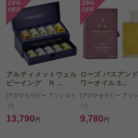
29
29
%
%
OFF
OFF
アルティメットウェル
ローズ バスアン
ビーイング Ｎ ...
ワーオイル 5...
[アロマセラピー アソシエイ
[アロマセラピー アソ
ツ]
ツ]
13,790
9,780
円
円