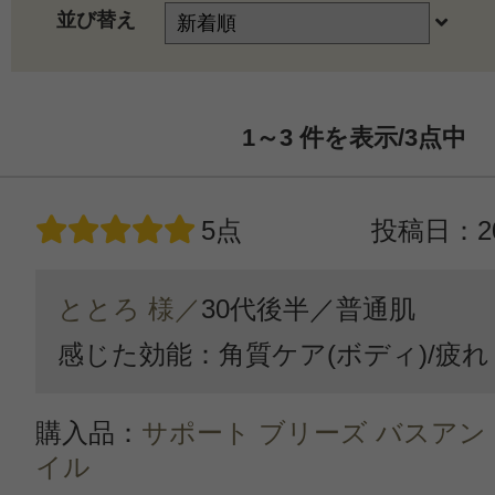
並び替え
1～3
件を表示/3
点中
5点
投稿日：20
ととろ 様／
30代後半／
普通肌
感じた効能：角質ケア(ボディ)/疲
購入品：
サポート ブリーズ バスア
イル