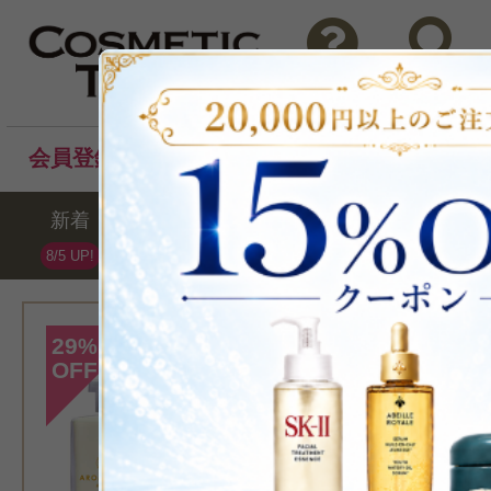
問い合わせ
検索
会員登録後のお買い物でポイントプレゼント！
新着
セール
ランキング
ブラ
8/5 UP!
[アロマセラピー 
29
%
OFF
ツ]
>サポート ブリ
ドシャワーオイル 