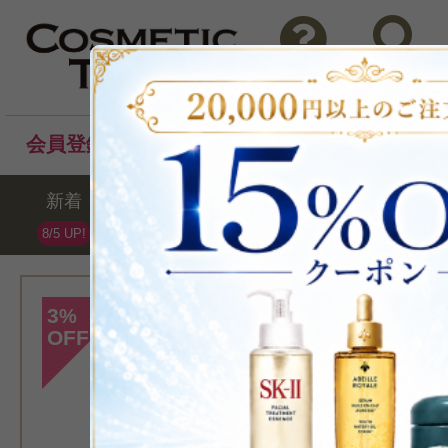
問い合わせ
検索
会員登録後のお買い物でポイントプレゼント！
新着
セール
ランキング
ブラ
8/5 UP!
再入荷
3
%
OFF
[ジェーンアイルデ
>フォーエバー ピ