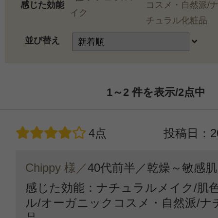
感じた効能
コスメ・自然派/
イク
チュラル化粧品
並び替え
1～2
件を表示/2
点中
4点
投稿日：20
Chippy 様／
40代前半／
乾燥～敏感肌
感じた効能：ナチュラルメイク/肌
ル/オーガニックコスメ・自然派/ナ
品