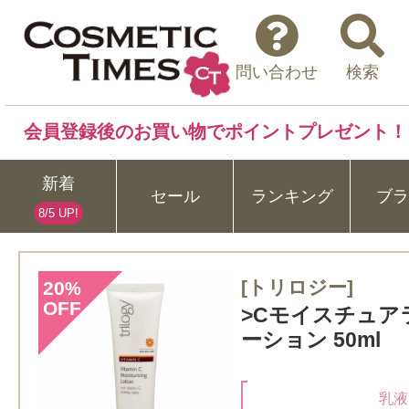
問い合わせ
検索
会員登録後のお買い物でポイントプレゼント！
新着
セール
ランキング
ブラ
8/5 UP!
[トリロジー]
20
%
OFF
>Cモイスチュア
ーション 50ml
乳液