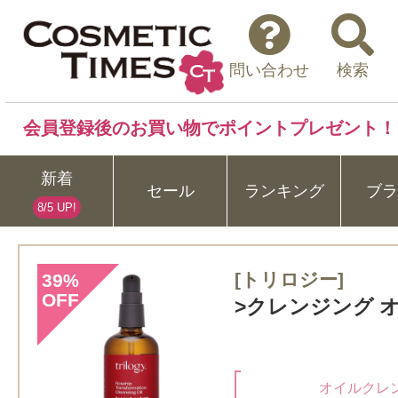
問い合わせ
検索
会員登録後のお買い物でポイントプレゼント！
新着
セール
ランキング
ブラ
8/5 UP!
[トリロジー]
39
%
OFF
>クレンジング オイ
オイルクレ