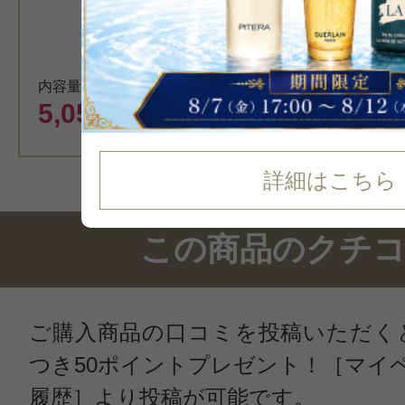
カート
内容量換算価格 13,750円
5,050
円（税込）
詳細はこちら
この商品のクチ
ご購入商品の口コミを投稿いただく
つき50ポイントプレゼント！［マイ
履歴］より投稿が可能です。