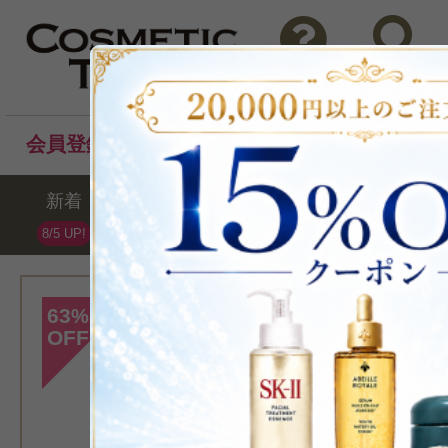
問い合わせ
検索
会員登録後のお買い物でポイントプレゼント！
新着
セール
ランキング
ブラ
8/5 UP!
[ソティス]
63
%
OFF
>SPA クレンジ
500ml
ミルククレ