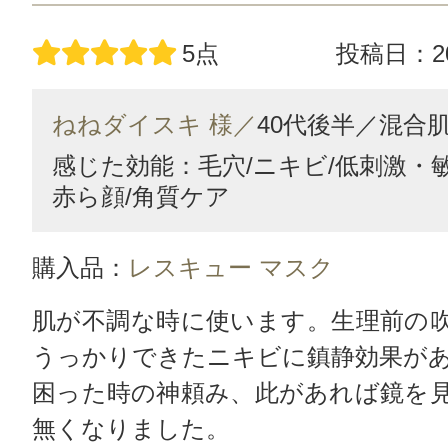
5点
投稿日：20
ねねダイスキ 様／
40代後半／
混合
感じた効能：毛穴/ニキビ/低刺激・
赤ら顔/角質ケア
購入品：
レスキュー マスク
肌が不調な時に使います。生理前の
うっかりできたニキビに鎮静効果が
困った時の神頼み、此があれば鏡を
無くなりました。