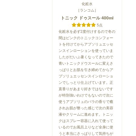
化粧水
［ランコム］
トニック ドゥスール 400ml
5点
化粧水を必ず2度付けするので冬の
間はピンクのトニックコンフォー
トを付けてからアプソリュエッセ
ンスインローションを使っていま
したがだいぶ暑くなってきたので
青いトニックドウスールに変えさ
っぱりとお肌を引き締めてからア
プソリュエッセンスインローショ
ンでしっとり仕上げています。正
直香りがあまり好きではないです
が特別強いわけでもないので次に
使うアプソリュのバラの香りで癒
されお肌が整った感じで次の美容
液やクリームに進めます。トニッ
クはスプレー容器に入れて使って
いるのでお風呂上りなど全身に使
うと本当にさっぱりして気持ちが