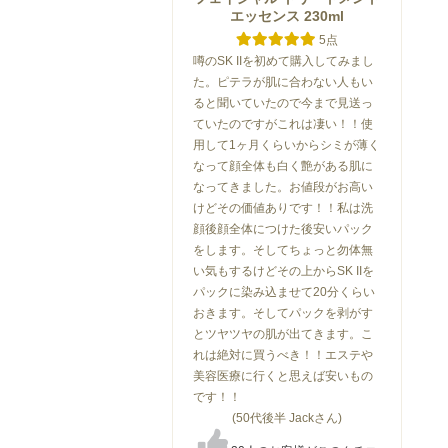
エッセンス 230ml
5点
噂のSK IIを初めて購入してみまし
た。ピテラが肌に合わない人もい
ると聞いていたので今まで見送っ
ていたのですがこれは凄い！！使
用して1ヶ月くらいからシミが薄く
なって顔全体も白く艶がある肌に
なってきました。お値段がお高い
けどその価値ありです！！私は洗
顔後顔全体につけた後安いパック
をします。そしてちょっと勿体無
い気もするけどその上からSK IIを
パックに染み込ませて20分くらい
おきます。そしてパックを剥がす
とツヤツヤの肌が出てきます。こ
れは絶対に買うべき！！エステや
美容医療に行くと思えば安いもの
です！！
(50代後半 Jackさん)