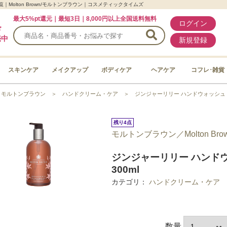
olton Brown/モルトンブラウン｜コスメティックタイムズ
最大5%pt還元｜最短3日｜8,000円以上全国送料無料
ログイン
ド
売中
新規登録
スキンケア
メイクアップ
ボディケア
ヘアケア
コフレ･雑貨
＞
モルトンブラウン
＞
ハンドクリーム・ケア
＞
ジンジャーリリー ハンドウォッシュ
残り4点
モルトンブラウン／Molton Bro
ジンジャーリリー ハンド
300ml
カテゴリ：
ハンドクリーム・ケア
数量