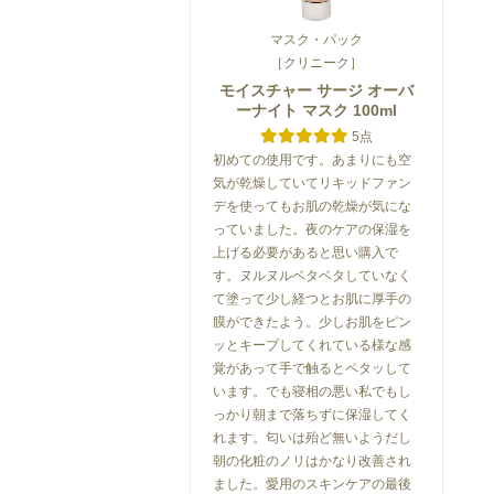
マスク・パック
［クリニーク］
ケア
ハンドクリーム・ケア
ハンドクリーム・ケア
ハンドクリーム
モイスチャー サージ オーバ
7
%
ーナイト マスク 100ml
OFF
5点
初めての使用です。あまりにも空
気が乾燥していてリキッドファン
デを使ってもお肌の乾燥が気にな
っていました。夜のケアの保湿を
上げる必要があると思い購入で
モルトンブラウン
モルトンブラウン
モルトンブラウン
す。ヌルヌルベタベタしていなく
＆ゴー
ピンクペッパー ハンド
ホワイトマルベリー ハ
サイプレス＆シ
ローション
ンドローシ...
ネル ハン...
て塗って少し経つとお肌に厚手の
膜ができたよう。少しお肌をピン
4,450
希望小売価格 4,400円
3,570
）
円（税込）
円（
ッとキープしてくれている様な感
4,070
円（税込）
0
0
覚があって手で触るとペタッして
0
います。でも寝相の悪い私でもし
っかり朝まで落ちずに保湿してく
れます。匂いは殆ど無いようだし
朝の化粧のノリはかなり改善され
ました。愛用のスキンケアの最後