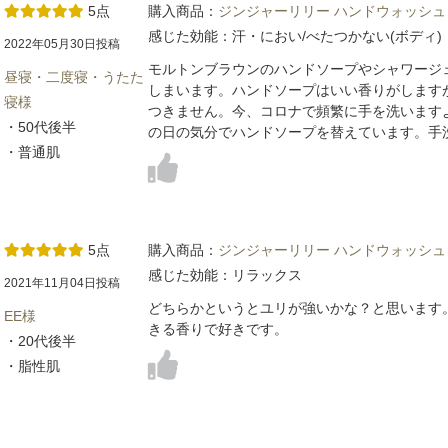
5点
購入商品：
ジンジャーリリー ハンドウォッシュ
感じた効能：汗・におい/べたつかない(ボディ)
2022年05月30日投稿
モルトンブラウンのハンドソープやシャワージ
昼寝・二度寝・うたた
しまいます。ハンドソープはいい香りがします
寝様
つきません。今、コロナで頻繁に手を洗います
・50代後半
の日の気分でハンドソープを替えています。手
・普通肌
5点
購入商品：
ジンジャーリリー ハンドウォッシュ
感じた効能：リラックス
2021年11月04日投稿
どちらかというとユリが強いかな？と思います
EE様
きる香りで好きです。
・20代後半
・脂性肌