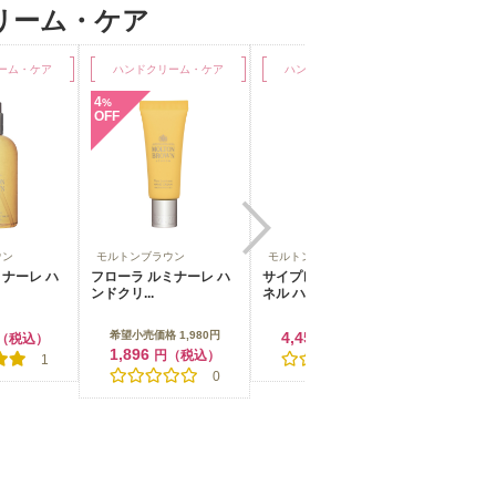
クリーム・ケア
ーム・ケア
ハンドクリーム・ケア
ハンドクリーム・ケア
ハンド
5
%
OFF
ウン
モルトンブラウン
モルトンブラウン
モルトンブ
ミナーレ ハ
サイプレス＆シーフェン
ジンジャーリリー ハン
オレンジ
ネル ハン...
ドクリーム
ハンドク..
1,980円
4,450
希望小売価格 1,980円
2,03
円（税込）
1,879
（税込）
円（税込）
0
0
0