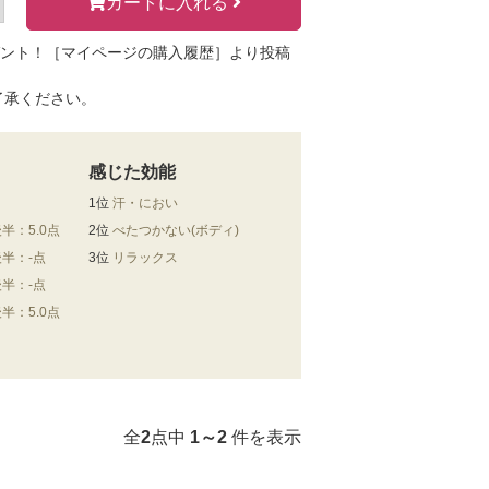
カートに入れる
ゼント！［マイページの購入履歴］より投稿
了承ください。
感じた効能
1位
汗・におい
後半：5.0点
2位
べたつかない(ボディ)
後半：-点
3位
リラックス
後半：-点
後半：5.0点
全
2
点中
1～2
件を表示