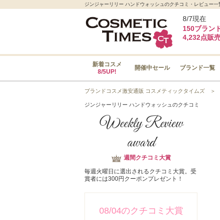
ジンジャーリリー ハンドウォッシュのクチコミ・レビュー一覧｜M
8/7現在
150ブラン
4,232点販
新着コスメ
開催中セール
ブランド一覧
8/5UP!
ブランドコスメ激安通販 コスメティックタイムズ
ジンジャーリリー ハンドウォッシュのクチコミ
Weekly Review
award
週間クチコミ大賞
毎週火曜日に選出されるクチコミ大賞。受
賞者には300円クーポンプレゼント！
08/04のクチコミ大賞