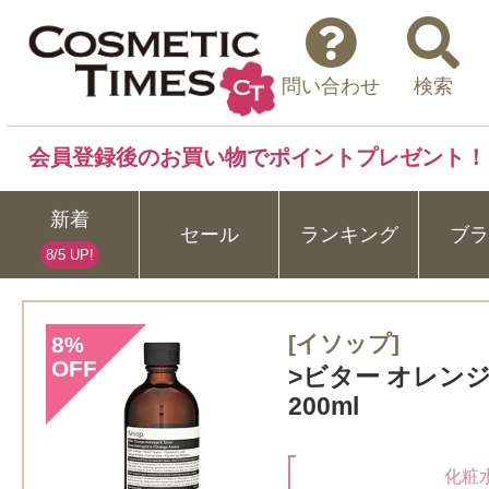
問い合わせ
検索
会員登録後のお買い物でポイントプレゼント！
新着
セール
ランキング
ブラ
8/5 UP!
[イソップ]
8
%
OFF
>ビター オレンジ
200ml
化粧