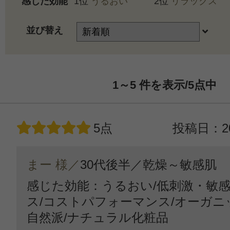
感じた効能
1位
うるおい
2位
リラックス
並び替え
1～5
件を表示/5
点中
5点
投稿日：20
まー 様／
30代後半／
乾燥～敏感肌
感じた効能：うるおい/低刺激・敏感
ス/コストパフォーマンス/オーガ
自然派/ナチュラル化粧品