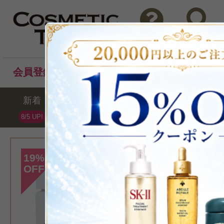
問い合わせ
検索
会員登録後のお買い物でポイントプレゼント！
新着
セール
ランキング
ブラ
8/5 UP!
[マルティナ]
19
%
OFF
> ローズ クリーム 
クリー