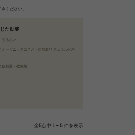
了承ください。
じた効能
位
うるおい
位
オーガニックコスメ・自然派/ナチュラル化粧
位
低刺激・敏感肌
全
5
点中
1～5
件を表示