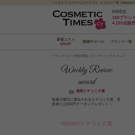
バイタル アイクリームのクチコミ・レビュー一覧｜Martin
8/8現在
150ブラン
4,153点販
新着コスメ
開催中セール
ブランド一覧
8/5UP!
ブランドコスメ激安通販 コスメティックタイムズ
Weekly Review
award
週間クチコミ大賞
毎週火曜日に選出されるクチコミ大賞。受
賞者には300円クーポンプレゼント！
08/04のクチコミ大賞