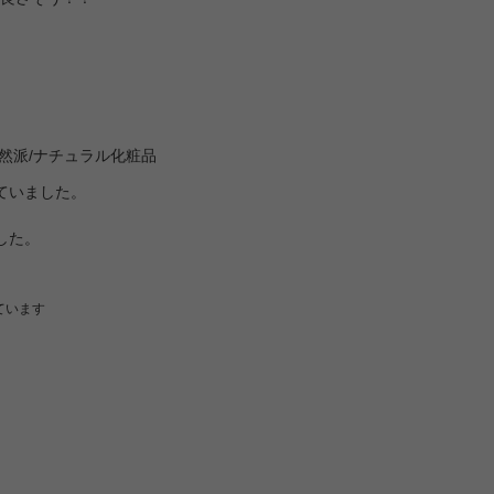
然派/ナチュラル化粧品
ていました。
した。
ています