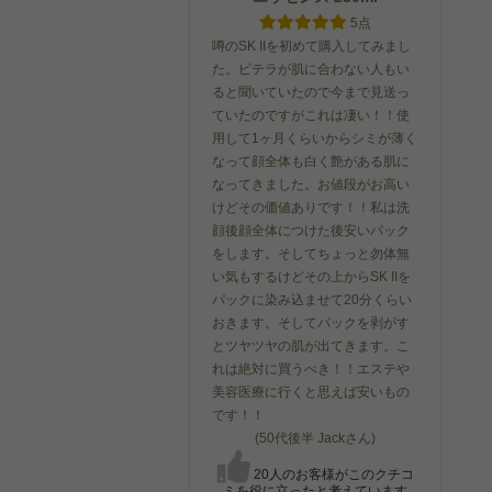
5点
噂のSK IIを初めて購入してみまし
た。ピテラが肌に合わない人もい
ると聞いていたので今まで見送っ
ていたのですがこれは凄い！！使
用して1ヶ月くらいからシミが薄く
なって顔全体も白く艶がある肌に
なってきました。お値段がお高い
けどその価値ありです！！私は洗
顔後顔全体につけた後安いパック
をします。そしてちょっと勿体無
い気もするけどその上からSK IIを
パックに染み込ませて20分くらい
おきます。そしてパックを剥がす
とツヤツヤの肌が出てきます。こ
れは絶対に買うべき！！エステや
美容医療に行くと思えば安いもの
です！！
(50代後半 Jackさん)
20人のお客様がこのクチコ
ミを役に立ったと考えています