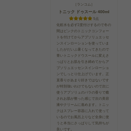
［ランコム］
トニック ドゥスール 400ml
5点
化粧水を必ず2度付けするので冬の
間はピンクのトニックコンフォー
トを付けてからアプソリュエッセ
ンスインローションを使っていま
したがだいぶ暑くなってきたので
青いトニックドウスールに変えさ
っぱりとお肌を引き締めてからア
プソリュエッセンスインローショ
ンでしっとり仕上げています。正
直香りがあまり好きではないです
が特別強いわけでもないので次に
使うアプソリュのバラの香りで癒
されお肌が整った感じで次の美容
液やクリームに進めます。トニッ
クはスプレー容器に入れて使って
いるのでお風呂上りなど全身に使
うと本当にさっぱりして気持ちが
良いです。