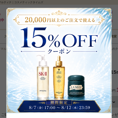
a/マルティナ｜コスメティックタイムズ
最大5%pt還元｜最短3日｜8,000円以上全国送料無料
ログイン
ド
売中
新規登録
スキンケア
メイクアップ
ボディケア
ヘアケア
コフレ･雑貨
＞
マルティナ
＞
アイケア
＞
バイタル アイクリーム
＞
バイタル アイクリームの
マルティナ／Martina
バイタル アイクリーム 15
カテゴリ：
アイケア
希望小売価格：3,850円
数量
ご購入商品の口コミを投稿いただくと、1商品につき50ポイントプレ