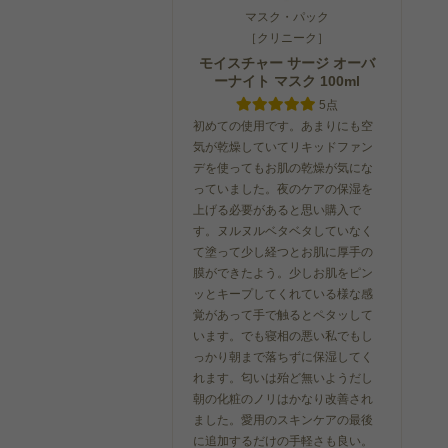
マスク・パック
［クリニーク］
モイスチャー サージ オーバ
ーナイト マスク 100ml
5点
初めての使用です。あまりにも空
気が乾燥していてリキッドファン
デを使ってもお肌の乾燥が気にな
っていました。夜のケアの保湿を
上げる必要があると思い購入で
す。ヌルヌルベタベタしていなく
て塗って少し経つとお肌に厚手の
膜ができたよう。少しお肌をピン
ッとキープしてくれている様な感
覚があって手で触るとペタッして
います。でも寝相の悪い私でもし
っかり朝まで落ちずに保湿してく
れます。匂いは殆ど無いようだし
朝の化粧のノリはかなり改善され
ました。愛用のスキンケアの最後
に追加するだけの手軽さも良い。