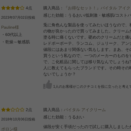
4点
購入商品：
『お得なセット！』バイタル アイク
感じた効能：うるおい/低刺激・敏感肌/コスト
2023年07月02日投稿
兎に角色んな製品を使ってみたいほうなので、
Pauline様
の物が良かったので買ってみました。クリーム
・60代以上
塗る時に痛くないです。硬めのクリームだと痛いで
・乾燥～敏感肌
レドポーボーテ、ランコム、ジュリーク、アン
値段にはあまり関係ない気もします。まあ、そ
買うという私なので、一つのメーカーのものを
で、こ化粧品に関しては移り気なんでしょうね
人に教えてもらったブランドです。その時その
ないでしょうか？
1人のお客様がこのクチコミを役に立ったと考え
2点
購入商品：
バイタル アイクリーム
感じた効能：うるおい
2018年10月06日投稿
値段が安く手頃だったので試しに購入しました
ポロン様