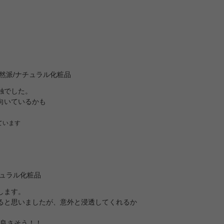
然派/ナチュラル化粧品
触でした。
向いているかも
ています
チュラル化粧品
します。
ると思いましたが、意外と浸透してくれるか
は良さそう！！