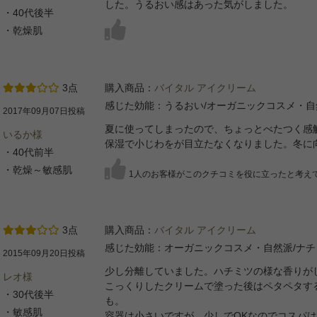
した。うるおい感はあった気がしました。
・40代後半
・乾燥肌
3点
購入商品：
バイタル アイクリーム
感じた効能：うるおい/オーガニックコスメ・自
2017年09月07日投稿
夏に使ってしまったので、ちょっとべたつく感
いるか様
保湿で小じわをが目立たなくなりました。冬に
・40代前半
・乾燥～敏感肌
1人のお客様がこのクチコミを役に立ったと考え
3点
購入商品：
バイタル アイクリーム
感じた効能：オーガニックコスメ・自然派/ナ
2015年09月20日投稿
少し分離していました。ハチミツの様な香りが
レオ様
こっくりしたクリームで塗った後はペタペタす
・30代後半
も。
・敏感肌
容器は小さいですが、少しでOKなのでコスパ