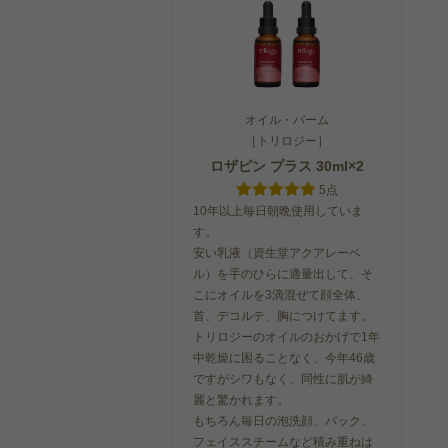
オイル・バーム
［トリロジー］
ロザピン プラス 30ml×2
5点
10年以上毎日朝晩使用していま
す。
安い乳液（資生堂アクアレーベ
ル）を手のひらに適量出して、そ
こにオイルを3滴混ぜて顔全体、
首、デコルテ、胸につけてます。
トリロジーのオイルのおかげで1年
中乾燥に困ることなく、今年46歳
ですがシワもなく、同性に肌が綺
麗と驚かれます。
もちろん毎日の泡洗顔、パック、
フェイススチームなど積み重ねは