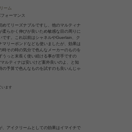
リーム
パフォーマンス
初めてリーズナブルですし、他のマルティナ
が柔らかく伸びが良いため敏感な目の周りに
す。これ以前はシャネルやGuerlain、ク
ナマリーポンドなども使いましたが、効果は
の時その時の気分で色んなメーカーのものを
ずうっと末長く使い続ける事が苦手ですの
?マルティナは安いけど案外良いのよ、と知
時の予算で色んなものを試すのも良いんじゃ
ています
が、アイクリームとしての効果はイマイチで