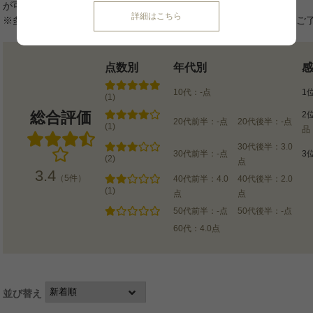
が可能です。
詳細はこちら
※多重投稿や対象外の商品についてはポイント付与されませんのでご
点数別
年代別
感
10代：-点
1
(1)
総合評価
2
20代前半：-点
20代後半：-点
(1)
品
30代後半：3.0
30代前半：-点
3
(2)
点
3.4
（5件）
40代前半：4.0
40代後半：2.0
(1)
点
点
50代前半：-点
50代後半：-点
60代：4.0点
並び替え