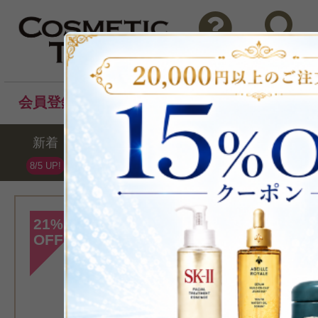
問い合わせ
検索
会員登録後のお買い物でポイントプレゼント！
新着
セール
ランキング
ブラ
8/5 UP!
[マルティナ]
21
%
OFF
>シアバター モ
ルク 100ml
乳液