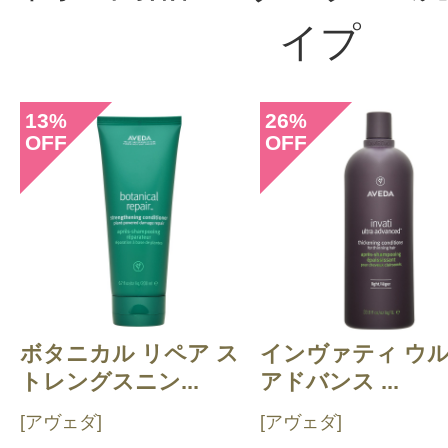
イプ
13
26
%
%
OFF
OFF
ボタニカル リペア ス
インヴァティ ウ
トレングスニン...
アドバンス ...
[アヴェダ]
[アヴェダ]