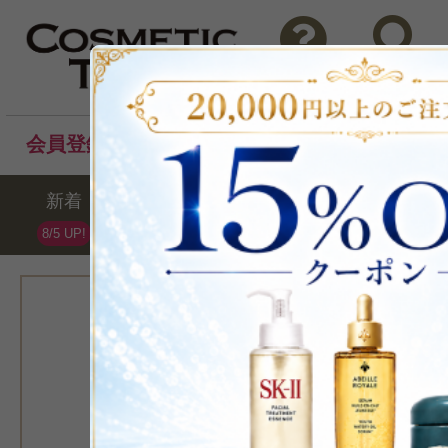
問い合わせ
検索
会員登録後のお買い物でポイントプレゼント！
新着
セール
ランキング
ブラ
8/5 UP!
[ニュクス]
>レーブドミエル
ル クリーム 50ml
ハンドクリー