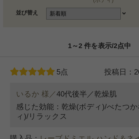
(ボディ)
並び替え
1～2
件を表示/2
点中
5点
投稿日：20
いるか 様／
40代後半／
乾燥肌
感じた効能：乾燥(ボディ)/べたつか
ィ)/リラックス
購入品：
レーブドミエル ハンド＆ネ