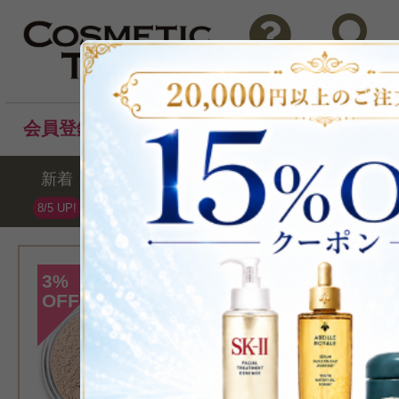
問い合わせ
検索
会員登録後のお買い物でポイントプレゼント！
新着
セール
ランキング
ブラ
8/5 UP!
[ベアミネラル]
3
%
OFF
>ミネラルベール
ィング 9g
フェイスパ