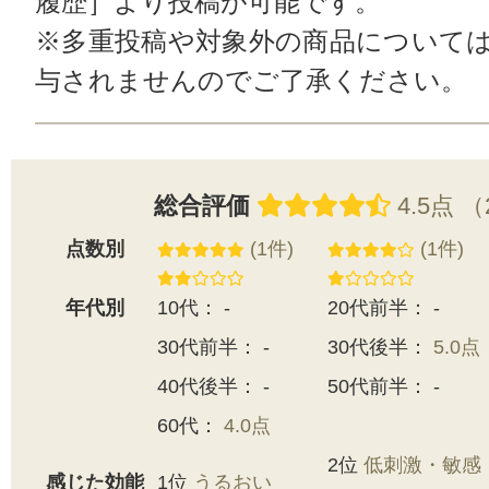
履歴］より投稿が可能です。
※多重投稿や対象外の商品について
与されませんのでご了承ください。
総合評価
4.5点 
点数別
(1件)
(1件)
年代別
10代： -
20代前半： -
30代前半： -
30代後半：
5.0点
40代後半： -
50代前半： -
60代：
4.0点
2位
低刺激・敏感
感じた効能
1位
うるおい