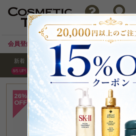
問い合わせ
検索
会員登録後のお買い物でポイントプレゼント！
新着
セール
ランキング
ブラ
8/5 UP!
[ケラスターゼ]
26
%
OFF
>CH バン クロ
250ml
シャン