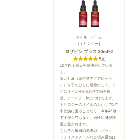
オイル・バーム
［トリロジー］
ロザピン プラス 30ml×2
5点
10年以上毎日朝晩使用していま
す。
安い乳液（資生堂アクアレーベ
ル）を手のひらに適量出して、そ
こにオイルを3滴混ぜて顔全体、
首、デコルテ、胸につけてます。
トリロジーのオイルのおかげで1年
中乾燥に困ることなく、今年46歳
ですがシワもなく、同性に肌が綺
麗と驚かれます。
もちろん毎日の泡洗顔、パック、
フェイススチームなど積み重ねは