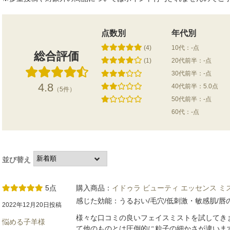
点数別
年代別
(4)
10代：-点
総合評価
(1)
20代前半：-点
30代前半：-点
4.8
40代前半：5.0点
（5件）
50代前半：-点
60代：-点
並び替え
5点
購入商品：
イドゥラ ビューティ エッセンス ミ
感じた効能：うるおい/毛穴/低刺激・敏感肌/唇
2022年12月20日投稿
様々な口コミの良いフェイスミストを試してき
悩める子羊様
て他のものとは圧倒的に粒子の細かさが違いま