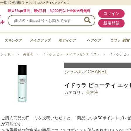
一覧｜CHANEL/シャネル｜コスメティックタイムズ
最大5%pt還元｜最短3日｜8,000円以上全国送料無料
ログイン
ド
売中
新規登録
スキンケア
メイクアップ
ボディケア
ヘアケア
コフレ･雑貨
＞
シャネル
＞
美容液
＞
イドゥラ ビューティ エッセンス ミスト
＞
イドゥラ ビュ
シャネル／CHANEL
イドゥラ ビューティ エッセ
カテゴリ：
美容液
ご購入商品の口コミを投稿いただくと、1商品につき50ポイントプレ
が可能です。
※多重投稿や対象外の商品についてはポイント付与されませんのでご