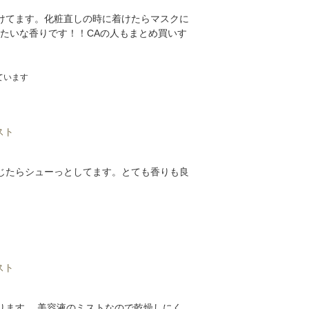
着けてます。化粧直しの時に着けたらマスクに
ツみたいな香りです！！CAの人もまとめ買いす
ています
スト
じたらシューっとしてます。とても香りも良
スト
ります。 美容液のミストなので乾燥しにく