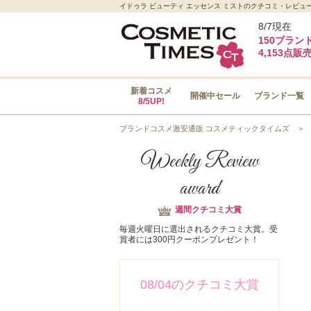
イドゥラ ビューティ エッセンス ミストのクチコミ・レビュー
8/7現在
150ブラン
4,153点販
新着コスメ
開催中セール
ブランド一覧
8/5UP!
ブランドコスメ激安通販 コスメティックタイムズ
Weekly Review
award
週間クチコミ大賞
毎週火曜日に選出されるクチコミ大賞。受
賞者には300円クーポンプレゼント！
08/04のクチコミ大賞