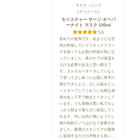
マスク・パック
［クリニーク］
モイスチャー サージ オーバ
ーナイト マスク 100ml
5点
初めての使用です。あまりにも空
気が乾燥していてリキッドファン
デを使ってもお肌の乾燥が気にな
っていました。夜のケアの保湿を
上げる必要があると思い購入で
す。ヌルヌルベタベタしていなく
て塗って少し経つとお肌に厚手の
膜ができたよう。少しお肌をピン
ッとキープしてくれている様な感
覚があって手で触るとペタッして
います。でも寝相の悪い私でもし
っかり朝まで落ちずに保湿してく
れます。匂いは殆ど無いようだし
朝の化粧のノリはかなり改善され
ました。愛用のスキンケアの最後
に追加するだけの手軽さも良い。