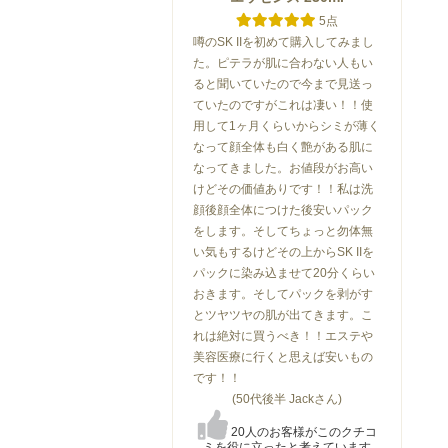
5点
噂のSK IIを初めて購入してみまし
た。ピテラが肌に合わない人もい
ると聞いていたので今まで見送っ
ていたのですがこれは凄い！！使
用して1ヶ月くらいからシミが薄く
なって顔全体も白く艶がある肌に
なってきました。お値段がお高い
けどその価値ありです！！私は洗
顔後顔全体につけた後安いパック
をします。そしてちょっと勿体無
い気もするけどその上からSK IIを
パックに染み込ませて20分くらい
おきます。そしてパックを剥がす
とツヤツヤの肌が出てきます。こ
れは絶対に買うべき！！エステや
美容医療に行くと思えば安いもの
です！！
(50代後半 Jackさん)
20人のお客様がこのクチコ
ミを役に立ったと考えています