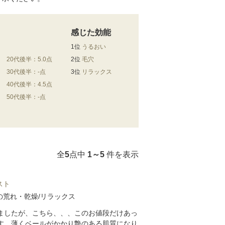
感じた効能
1位
うるおい
20代後半：5.0点
2位
毛穴
30代後半：-点
3位
リラックス
40代後半：4.5点
50代後半：-点
全
5
点中
1～5
件を表示
スト
の荒れ・乾燥/リラックス
ましたが、こちら、、、このお値段だけあっ
す。薄くベールがかかり艶のある肌質になり