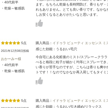
・40代前半
ます。もちろん乾燥も長時間防げ、香りもザ・
・乾燥～敏感肌
れもありません。とても良い香りです。なかな
しお安くなるとありがたいなと思います。
5点
購入商品：
イドゥラ ビューティ エッセンス ミ
感じた効能：うるおい/毛穴
2021年12月08日投稿
今自宅にある化粧後のミスト/スプレー→クラ
おかーみー様
べると格段に粒子が細かく均等にスプレーでき
・40代前半
い香りが苦手なのですが、こちらは香りも爽や
・乾燥～敏感肌
トです！！なのでなかなか再入荷してもタイミ
5点
購入商品：
イドゥラ ビューティ エッセンス ミ
感じた効能：うるおい/引き締め/リラックス