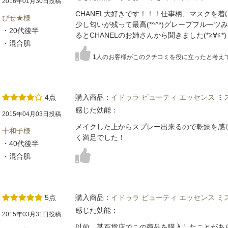
2016年01月30日投稿
CHANEL大好きです！！！仕事柄、マスクを
ぴせ★様
少し匂いが残って最高(*^^*)グレープフルー
・20代後半
るとCHANELのお姉さんから聞きました(*≧∀≦*)
・混合肌
1人のお客様がこのクチコミを役に立ったと考え
4点
購入商品：
イドゥラ ビューティ エッセンス ミ
感じた効能：
2015年04月03日投稿
メイクした上からスプレー出来るので乾燥を感
十和子様
く満足でした！
・40代後半
・混合肌
5点
購入商品：
イドゥラ ビューティ エッセンス ミ
感じた効能：
2015年03月31日投稿
以前、某百貨店でこの商品を購入したことがあ