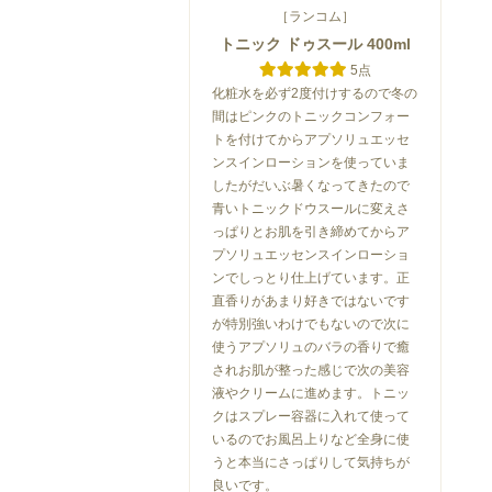
［ランコム］
トニック ドゥスール 400ml
5点
化粧水を必ず2度付けするので冬の
間はピンクのトニックコンフォー
トを付けてからアプソリュエッセ
ンスインローションを使っていま
したがだいぶ暑くなってきたので
青いトニックドウスールに変えさ
っぱりとお肌を引き締めてからア
プソリュエッセンスインローショ
ンでしっとり仕上げています。正
直香りがあまり好きではないです
が特別強いわけでもないので次に
使うアプソリュのバラの香りで癒
されお肌が整った感じで次の美容
液やクリームに進めます。トニッ
クはスプレー容器に入れて使って
いるのでお風呂上りなど全身に使
うと本当にさっぱりして気持ちが
良いです。