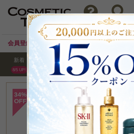
問い合わせ
検索
会員登録後のお買い物でポイントプレゼント！
新着
セール
ランキング
ブラ
8/5 UP!
[エスティローダー
34
%
OFF
>テイク イット 
クアップ リムー
ン 200ml
ミルククレ