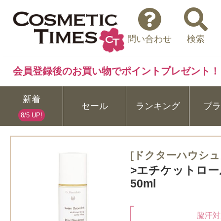
問い合わせ
検索
会員登録後のお買い物でポイントプレゼント！
新着
セール
ランキング
ブラ
8/5 UP!
[ドクターハウシュ
>エチケットロー
50ml
脇汗対