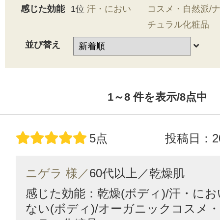
感じた効能
1位
汗・におい
コスメ・自然派/
チュラル化粧品
並び替え
1～8
件を表示/8
点中
5点
投稿日：20
ニゲラ 様／
60代以上／
乾燥肌
感じた効能：乾燥(ボディ)/汗・にお
ない(ボディ)/オーガニックコスメ・