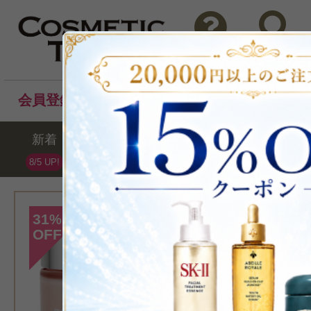
問い合わせ
検索
会員登録後のお買い物でポイントプレゼント！
新着
セール
ランキング
ブラ
8/5 UP!
[クリニーク]
31
%
OFF
>モイスチャー 
ンス 72 ハイドレ
50ml
ジェ