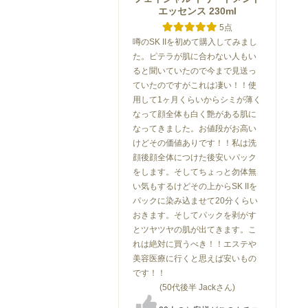
エッセンス 230ml
5点
噂のSK IIを初めて購入してみまし
た。ピテラが肌に合わない人もい
ると聞いていたので今まで見送っ
ていたのですがこれは凄い！！使
用して1ヶ月くらいからシミが薄く
なって顔全体も白く艶がある肌に
なってきました。お値段がお高い
けどその価値ありです！！私は洗
顔後顔全体につけた後安いパック
をします。そしてちょっと勿体無
い気もするけどその上からSK IIを
パックに染み込ませて20分くらい
おきます。そしてパックを剥がす
とツヤツヤの肌が出てきます。こ
れは絶対に買うべき！！エステや
美容医療に行くと思えば安いもの
です！！
(50代後半 Jackさん)