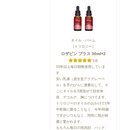
オイル・バーム
［トリロジー］
ロザピン プラス 30ml×2
5点
10年以上毎日朝晩使用していま
す。
安い乳液（資生堂アクアレーベ
ル）を手のひらに適量出して、そ
こにオイルを3滴混ぜて顔全体、
首、デコルテ、胸につけてます。
トリロジーのオイルのおかげで1年
中乾燥に困ることなく、今年46歳
ですがシワもなく、同性に肌が綺
麗と驚かれます。
もちろん毎日の泡洗顔、パック、