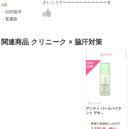
さいこうでーーーーーーーーーーーす
a様
・20代前半
・普通肌
関連商品 クリニーク × 脇汗対策
脇汗対策
24
%
OFF
クリニーク
アンティ パースパイラ
ント デオ...
希望小売価格 3,080円
2,320