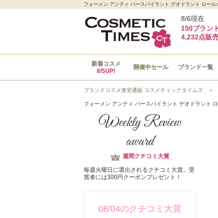
フォーメン アンティ パースパイラント デオドラント ロールオ
8/6現在
150ブラン
4,232点販
新着コスメ
開催中セール
ブランド一覧
8/5UP!
ブランドコスメ激安通販 コスメティックタイムズ
フォーメン アンティ パースパイラント デオドラント 
Weekly Review
award
週間クチコミ大賞
毎週火曜日に選出されるクチコミ大賞。受
賞者には300円クーポンプレゼント！
08/04のクチコミ大賞