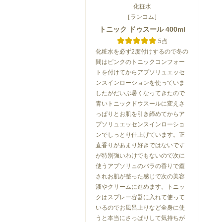
化粧水
［ランコム］
トニック ドゥスール 400ml
5点
化粧水を必ず2度付けするので冬の
間はピンクのトニックコンフォー
トを付けてからアプソリュエッセ
ンスインローションを使っていま
したがだいぶ暑くなってきたので
青いトニックドウスールに変えさ
っぱりとお肌を引き締めてからア
プソリュエッセンスインローショ
ンでしっとり仕上げています。正
直香りがあまり好きではないです
が特別強いわけでもないので次に
使うアプソリュのバラの香りで癒
されお肌が整った感じで次の美容
液やクリームに進めます。トニッ
クはスプレー容器に入れて使って
いるのでお風呂上りなど全身に使
うと本当にさっぱりして気持ちが