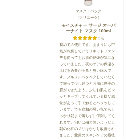
マスク・パック
［クリニーク］
モイスチャー サージ オーバ
ーナイト マスク 100ml
5点
初めての使用です。あまりにも空
気が乾燥していてリキッドファン
デを使ってもお肌の乾燥が気にな
っていました。夜のケアの保湿を
上げる必要があると思い購入で
す。ヌルヌルベタベタしていなく
て塗って少し経つとお肌に厚手の
膜ができたよう。少しお肌をピン
ッとキープしてくれている様な感
覚があって手で触るとペタッして
います。でも寝相の悪い私でもし
っかり朝まで落ちずに保湿してく
れます。匂いは殆ど無いようだし
朝の化粧のノリはかなり改善され
ました。愛用のスキンケアの最後