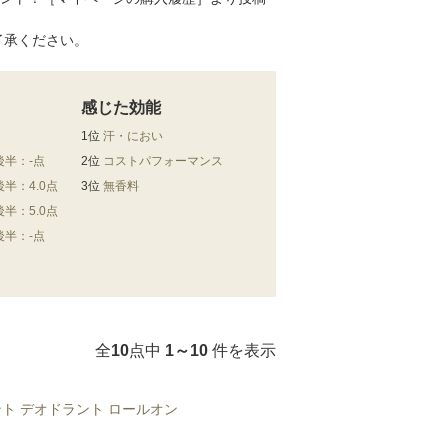
了承ください。
感じた効能
1位
汗・におい
後半：-点
2位
コストパフォーマンス
後半：4.0点
3位
無香料
後半：5.0点
後半：-点
全
10
点中
1～10
件を表示
ト デオドラント ロールオン