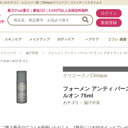
ンのクチコミ・レビュー一覧｜Clinique/クリニーク｜コスメティックタイムズ
最大5%pt還元｜最短3日｜8,000円以上全国送料無料
ログイン
ド
売中
新規登録
スキンケア
メイクアップ
ボディケア
ヘアケア
コフレ･雑貨
＞
クリニーク
＞
脇汗対策
＞
フォーメン アンティ パースパイラント デオドラント ロ
ロールオンのクチコミ
クリニーク／Clinique
フォーメン アンティ パー
ルオン 75ml
カテゴリ：
脇汗対策
ご購入商品の口コミを投稿いただくと、1商品につき50ポイントプレ