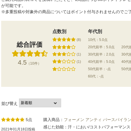
が可能です。
※多重投稿や対象外の商品についてはポイント付与されませんのでご
点数別
年代別
(8)
10代：5.0点
総合評価
20代前半：5.0点
20代
(1)
30代前半：2.0点
30代
4.5
(1)
40代前半：5.0点
40代
（10件）
50代前半：-点
50代
60代：-点
並び替え
5点
購入商品：
フォーメン アンティ パースパイラン
感じた効能：汗・におい/コストパフォーマンス
2021年01月18日投稿