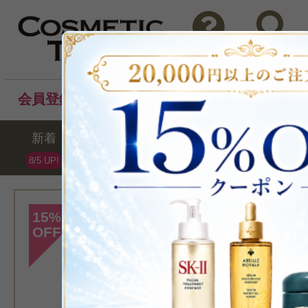
問い合わせ
検索
会員登録後のお買い物でポイントプレゼント！
新着
セール
ランキング
ブラ
8/5 UP!
[クラランス]
15
%
OFF
>ウォーター リ
N 04 バイオレ
7ml/0.2fl.oz.
リップ