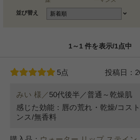
燥
ーマンス
並び替え
1～1
件を表示/1
点中
5点
投稿日：20
みい 様／
50代後半／
普通～乾燥肌
感じた効能：唇の荒れ・乾燥/コス
ンス/無香料
購入品：
ウォーター リップ ステイン 