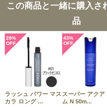
この商品と一緒に購入さ
2件のレビュー
品
総合評価：
5点
28
43
%
%
OFF
OFF
投稿日：2023年09月2
Pauline 様
／60代以上
感じた効能：抜け毛予防/頭皮のエイジ
トメント効果/さらさら/髪 しっとり
ア/ボリュームダウン(ヘア)/オーガ
ラッシュ パワー マス
スーパー アクア
然派/ナチュラル化粧品
カラ ロング ...
ム N 50m...
購入品：ニュートリプレニッシュ シ