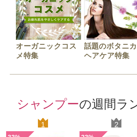
クチコミを投稿する
CT会員様は、
マイページの「購
らクチコミ投稿すると1 商品につき
オーガニックコス
話題のボタニ
メ特集
ヘアケア特集
ントプレゼント！
シャンプー
の週間ラ
1
2
33
23