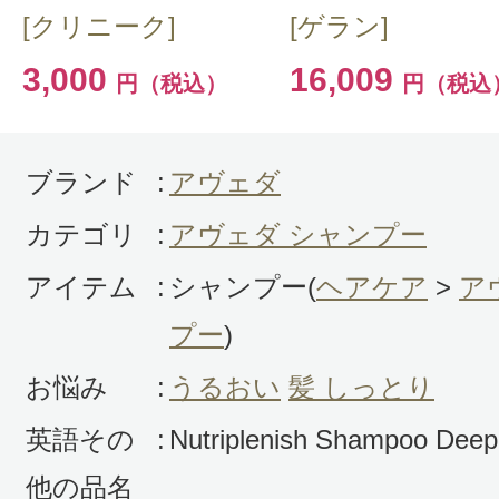
[クリニーク]
[ゲラン]
ープ
3,000
16,009
円（税込）
円（税込
説明をよく読んで自分の髪の毛の特
るかどうか確かめて購入しました。
きめ細かい泡ですし、シャンプーだ
ブランド
:
アヴェダ
り感がありました。軋みもありませ
カテゴリ
:
アヴェダ シャンプー
ちろんトリートメント、ヘアマスク
アイテム
:
シャンプー(
ヘアケア
>
ア
が、仕上がりは大変よかったです。
アヴェダというブランドは以前から
プー
)
したが、もっと早く使ってみたら良
お悩み
:
うるおい
髪 しっとり
思いました。比べてみると、ロクシ
英語その
:
Nutriplenish Shampoo Deep
プーより軋み、絡まりが全くないし
他の品名
です。