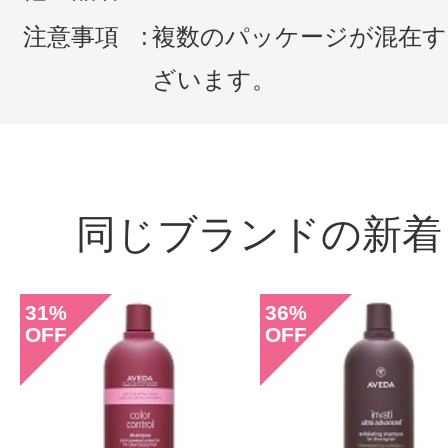
注意事項
:
複数のパッケージが混在す
ざいます。
投稿日：2023年04月0
zum 様
／40代前半
同じブランドの新着
感じた効能：トリートメント効果/髪 
31
36
購入品：ニュートリプレニッシュ シ
%
%
OFF
OFF
ープ
保湿力を期待して購入。期待通りし
す。冬の乾燥している時期にとても