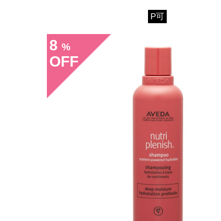
P可
8
%
OFF