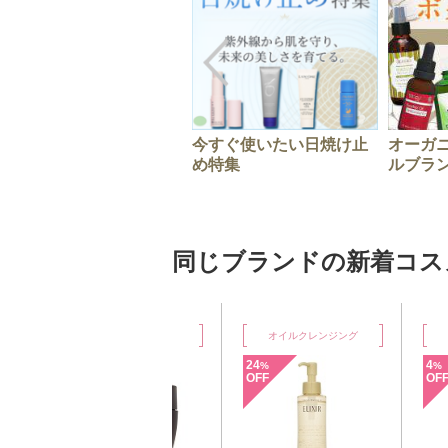
今すぐ使いたい日焼け止
オーガ
め特集
ルブラ
同じブランドの新着コス
プ
オイルクレンジング
化粧水
24
4
%
%
OFF
OFF