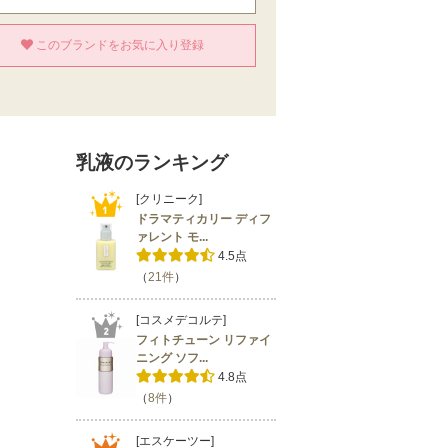
このブランドをお気に入り登録
乳液のランキング
[クリニーク]
ドラマティカリー ディフ
ァレント モ...
4.5点
（
21件
）
[コスメデコルテ]
フィトチューン リファイ
ニング ソフ...
4.8点
（
8件
）
[エスケーツー]