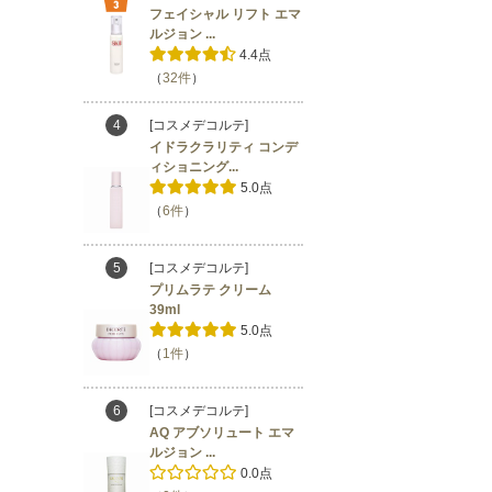
フェイシャル リフト エマ
ルジョン ...
4.4点
（
32件
）
4
[コスメデコルテ]
イドラクラリティ コンデ
ィショニング...
5.0点
（
6件
）
5
[コスメデコルテ]
プリムラテ クリーム
39ml
5.0点
（
1件
）
6
[コスメデコルテ]
AQ アブソリュート エマ
ルジョン ...
0.0点