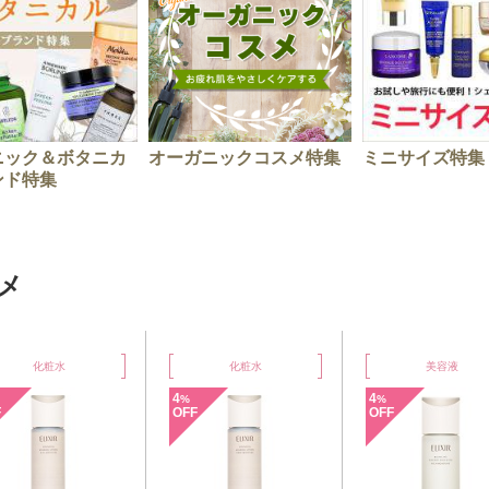
ニック＆ボタニカ
オーガニックコスメ特集
ミニサイズ特集
ンド特集
メ
化粧水
美容液
美容液
4
4
4
%
%
%
OFF
OFF
OFF