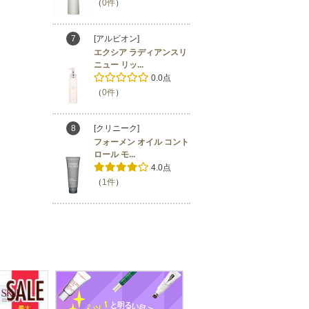
（
0件
）
7
[アルビオン]
エクシア ラディアンスリ
ニュー リッ...
0.0点
（
0件
）
8
[クリニーク]
フォーメン オイル コント
ロール モ...
4.0点
（
1件
）