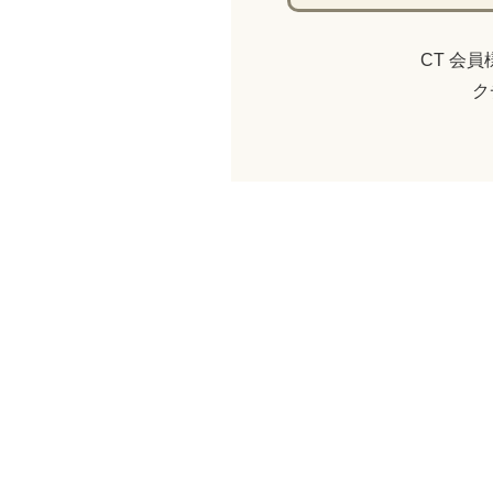
CT 会
ク