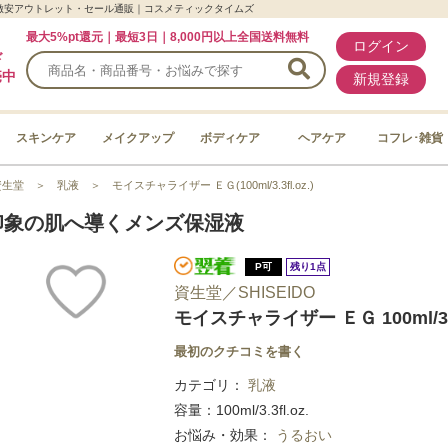
/資生堂の激安アウトレット・セール通販｜コスメティックタイムズ
最大5%pt還元｜最短3日｜8,000円以上全国送料無料
ログイン
ド
売中
新規登録
スキンケア
メイクアップ
ボディケア
ヘアケア
コフレ･雑貨
資生堂
＞
乳液
＞
モイスチャライザー ＥＧ(100ml/3.3fl.oz.)
印象の肌へ導くメンズ保湿液
P可
残り1点
資生堂／SHISEIDO
モイスチャライザー ＥＧ 100ml/3.3f
最初のクチコミを書く
カテゴリ：
乳液
容量：100ml/3.3fl.oz.
お悩み・効果：
うるおい