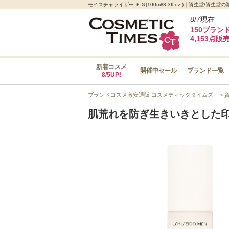
モイスチャライザー ＥＧ(100ml/3.3fl.oz.)｜資生堂
8/7現在
150ブラン
4,153点販
新着コスメ
開催中セール
ブランド一覧
8/5UP!
ブランドコスメ激安通販 コスメティックタイムズ
＞
肌荒れを防ぎ生きいきとした