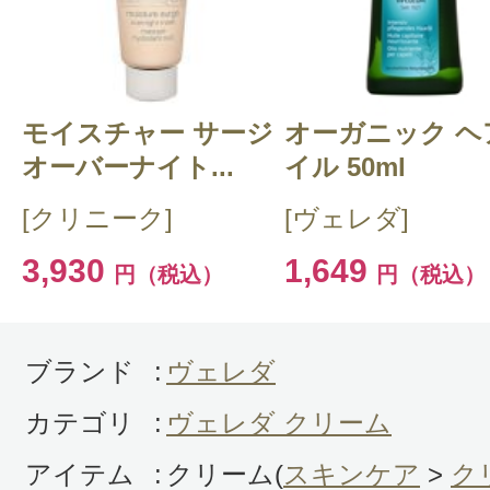
クチコミを投稿する
モイスチャー サージ
CT 会員様は、
マイページの「購
オーガニック ヘ
オーバーナイト...
イル 50ml
らクチコミ投稿すると1 商品につ
[クリニーク]
[ヴェレダ]
ントプレゼント！
3,930
1,649
円（税込）
円（税込）
ブランド
:
ヴェレダ
カテゴリ
:
ヴェレダ クリーム
アイテム
:
クリーム(
スキンケア
>
ク