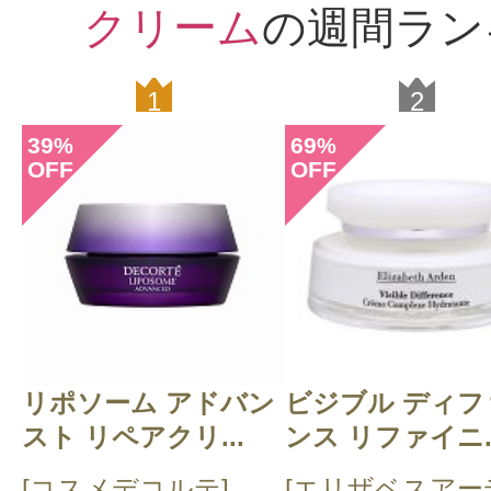
クリーム
の週間ラン
1
2
39
69
%
%
OFF
OFF
リポソーム アドバン
ビジブル ディフ
スト リペアクリ...
ンス リファイニ..
[コスメデコルテ]
[エリザベスアー