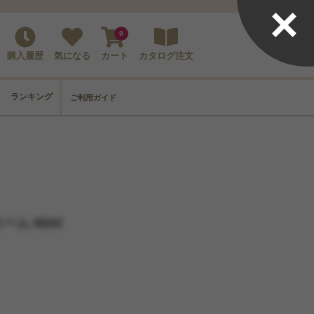
×
0
購入履歴
気になる
カート
カタログ注文
ランキング
ご利用ガイド
ーム 40ml