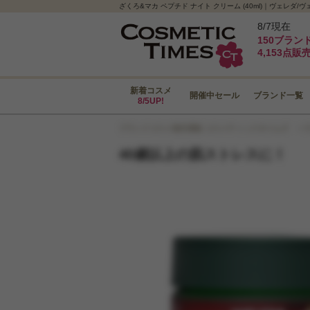
ざくろ&マカ ペプチド ナイト クリーム (40ml)｜ヴェ
8/7現在
150ブラン
4,153点販
新着コスメ
開催中セール
ブランド一覧
8/5UP!
ブランドコスメ激安通販 コスメティックタイムズ
＞
40歳以上の肌ストレスに！