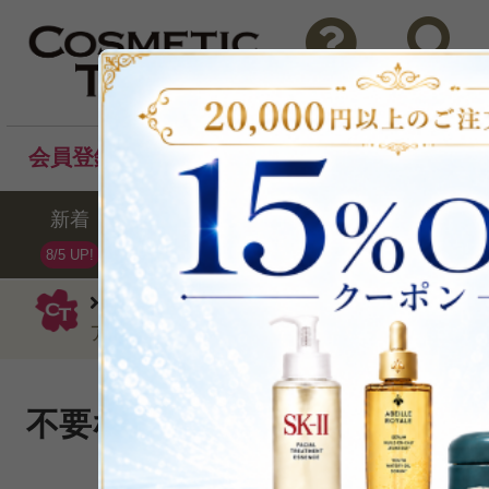
問い合わせ
検索
会員登録後のお買い物でポイントプレゼント！
新着
セール
ランキング
ブラ
8/5 UP!
シスレー
洗い流すマスク
エクスフ
ア マスク40g
不要な角質をやさしくオフする
スク