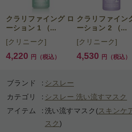
購入品：エクスフォリエーティング 
潤いを残しつつすっきりときれいに
クラリファイング ロ
クラリファイング
かあか抜けたように肌の色も白っぽ
ーション 1 （...
ーション 2 （...
としているのが、使用後の鏡の中の
[クリニーク]
[クリニーク]
くことです。それでいて、突っ張ら
4,220
4,530
円（税込）
円（税込）
のが、さすがシスレー！
ブランド
:
シスレー
カテゴリ
:
シスレー 洗い流すマスク
アイテム
:
洗い流すマスク(
スキンケ
すべての1件のクチコミを見る
スク
)