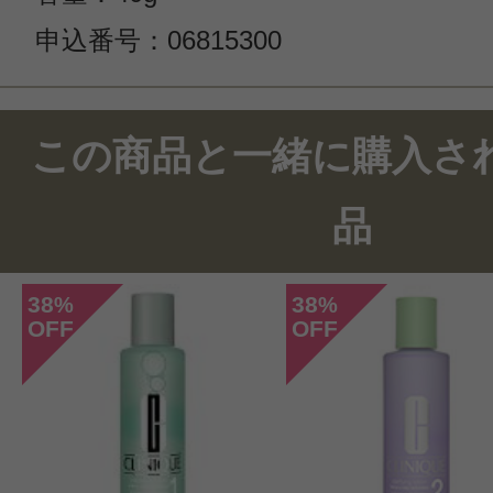
申込番号：06815300
この商品のクチコミ
この商品と一緒に購入さ
1件のレビュー
品
総合評価：
4点
38
38
%
%
OFF
OFF
投稿日：2023年04月0
めす子 様
／50代前半
感じた効能：毛穴