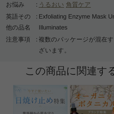
お悩み
:
うるおい
角質ケア
英語その
:
Exfoliating Enzyme Mask Uni
このコスメのレビューを書いて
他の品名
Illuminates
クチコミを投稿する
注意事項
:
複数のパッケージが混在す
ざいます。
CT会員様は、
マイページの「購
この商品に関連す
らクチコミ投稿すると1 商品につき
ントプレゼント！