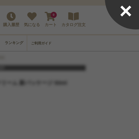
×
0
購入履歴
気になる
カート
カタログ注文
ランキング
ご利用ガイド
l)
品中
リーム 新パッケージ 50ml