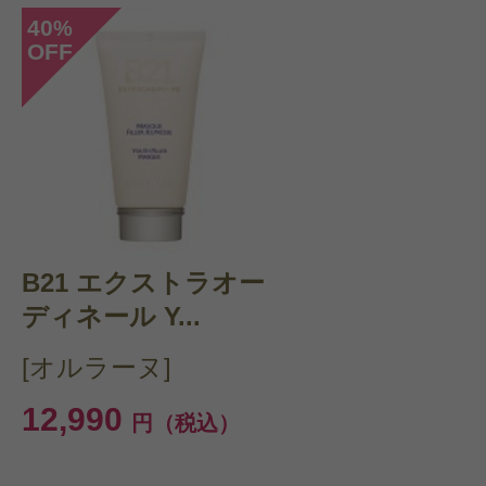
投稿日：2020年09月1
40
%
OFF
シニョーラM 様
／60
感じた効能：うるおい/引き締め
購入品：マスクエクラ（マスク アブ
疲れたりストレスがたまって顔色が
旅行などの時に、効果絶大。顔から
B21 エクストラオー
いく感じがする。保湿パック後に使
ディネール Y...
[オルラーヌ]
12,990
円（税込）