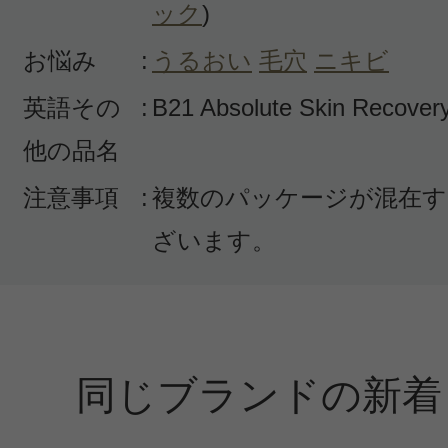
ック
)
みー 様
／60代以上
お悩み
:
うるおい
毛穴
ニキビ
感じた効能：毛穴/唇の荒れ・乾燥/リ
英語その
:
B21 Absolute Skin Recover
購入品：マスクエクラ（マスク アブ
他の品名
保湿パックした後に使うとさらに効
注意事項
:
複数のパッケージが混在す
用後には目に見えて肌色が明るくな
ざいます。
リ、サッパリ、顔に出ていた疲労感
す。
同じブランドの新着