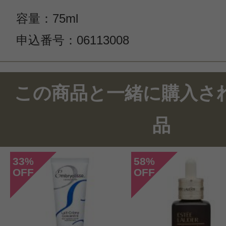
容量：75ml
申込番号：06113008
この商品のクチコミ
この商品と一緒に購入さ
5件のレビュー
品
総合評価：
4.2点
33
58
%
%
OFF
OFF
投稿日：2024年05月0
らら 様
／40代前半