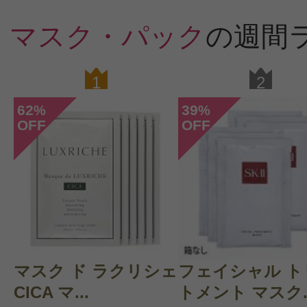
マスク・パック
の週間
1
2
62
39
%
%
OFF
OFF
マスク ド ラクリシェ
フェイシャル ト
CICA マ...
トメント マスク..