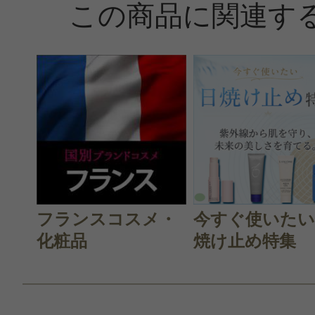
この商品に関連す
すべての5件のクチコミを見る
このコスメのレビューを書いて
クチコミを投稿する
フランスコスメ・
今すぐ使いたい
CT会員様は、
マイページの「購
化粧品
焼け止め特集
らクチコミ投稿すると1 商品につき
ントプレゼント！