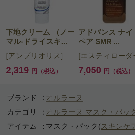
感じた効能：顔のテカリ
購入品：マスクエクラ（マスク アブ
とにかく敏感肌なのですが、つけて
下地クリーム （ノー
アドバンス ナイ
リ。
マル-ドライスキ...
ペア SMR ...
5分から10分待たないとだけど、痛
[アンブリオリス]
[エスティローダ
取りしてしまいました。
2,319
7,050
円（税込）
円（税込）
私には合いませんでした。
ブランド
:
オルラーヌ
カテゴリ
:
オルラーヌ マスク・パッ
アイテム
:
マスク・パック(
スキンケ
投稿日：2022年04月1