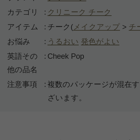
カテゴリ
:
クリニーク チーク
アイテム
:
チーク(
メイクアップ
>
チ
投稿日：2021年01月1
お悩み
:
うるおい
発色がよい
ちょり 様
／30代前半
英語その
:
Cheek Pop
感じた効能：肌の透明感・薄づき/肌
他の品名
購入品：チーク ポップ
購入色：#01（ジンジャー ポップ）
注意事項
:
複数のパッケージが混在す
ざいます。
ナチュラルな仕上がりになります！
いいし、色づきも濃すぎず、30代で
す。イエローベースにちょうどいい