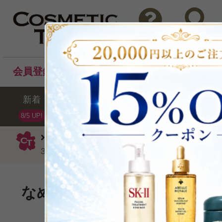
問い合わせ
検索
会員登録後のお買い物でポイントプレゼント！
新着
セール
ランキング
ブラ
8/5 UP!
クリニーク
チーク
チーク ポップ18
3.5g/0.12oz.
なめらかにフィットし自然な
P可