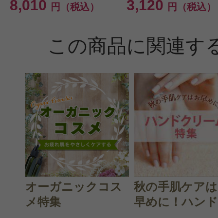
8,010
3,120
円（税込）
円（税込）
を使いたくなる時があります。
そのときに、これを重ねるといい感
この商品に関連す
で、その時用に置いています。
デザインがかわいいので、他の色も
す。
すべての24件のクチコミを見
オーガニックコス
秋の手肌ケアは
メ特集
早めに！ハンド.