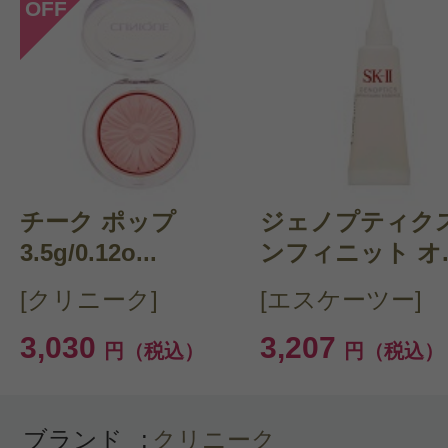
OFF
投稿日：2021年01月1
ちゅるママ 様
／50代
感じた効能：発色がよい
購入品：チーク ポップ
購入色：#13（ローズィ ポップ）
チーク ポップ
ジェノプティクス
発色は良いですが、黒高ブランドの
3.5g/0.12o...
ンフィニット オ..
と、ムラになりやすいです。コンパ
[クリニーク]
[エスケーツー]
持ち運びに便利、透明容器は色がす
3,030
3,207
円（税込）
円（税込）
利ですが、容器が少し開けにくいで
ブランド
:
クリニーク