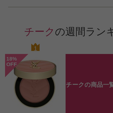
このコスメのレビューを書いて
クチコミを投稿する
チーク
の週間ラン
1
0
CT会員様は、
マイページの「購
18
%
らクチコミ投稿すると1 商品につき
OFF
ントプレゼント！
チークの商品一