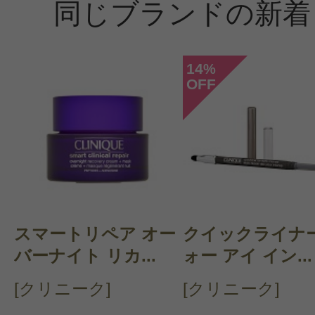
同じブランドの新着
14
%
OFF
投稿日：2020年11月1
にょろり 様
／30代後
感じた効能：ナチュラルメイク/無香
購入品：チーク ポップ
購入色：20 ソルベ ポップ
スマートリペア オー
クイックライナー
発色は淡いので、私は単体では使わ
バーナイト リカ...
ォー アイ イン...
のせてから、重ねて使っています。
[クリニーク]
[クリニーク]
私はイエベですが、たまにブルベの