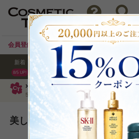
問い合わせ
検索
会員登録後のお買い物でポイントプレゼント！
新着
セール
ランキング
ブラ
8/5 UP!
クリニーク
クリーム
スマート リペ
50ml
美しさを引き上げる新「弾力
ム