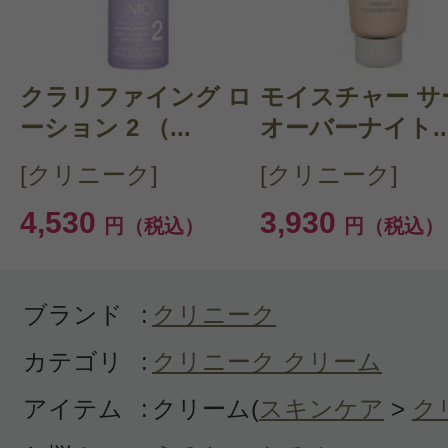
クチコミを投稿する
クラリファイング ロ
CT 会員様は、
マイページの「購
モイスチャー サ
ーション 2 （...
オーバーナイト..
らクチコミ投稿すると1 商品につ
[クリニーク]
[クリニーク]
ントプレゼント！
4,530
3,930
円（税込）
円（税込）
ブランド
:
クリニーク
カテゴリ
:
クリニーク クリーム
アイテム
:
クリーム(
スキンケア
>
ク