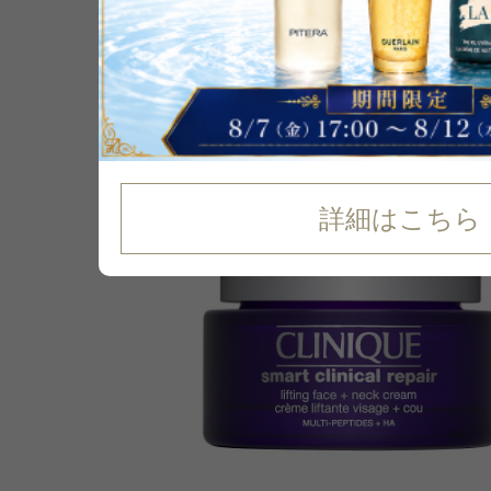
P可
残り1点
31
%
OFF
詳細はこちら