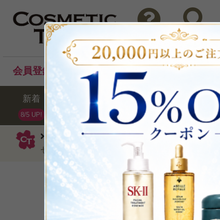
問い合わせ
検索
会員登録後のお買い物でポイントプレゼント！
新着
セール
ランキング
ブラ
8/5 UP!
クリニーク
ファンデーション
イー
セラム ファンデーションCN 52 ニュートラル(M
長時間つけたての美しさ
P可