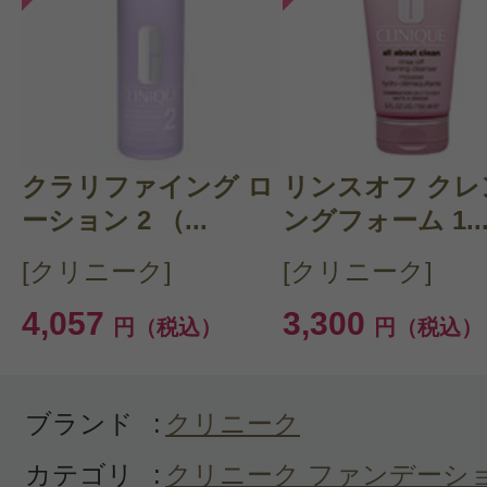
このコスメのレビューを書いて
クチコミを投稿する
クラリファイング ロ
CT 会員様は、
マイページの「購
リンスオフ クレ
ーション 2 （...
ングフォーム 1..
らクチコミ投稿すると1 商品につ
[クリニーク]
[クリニーク]
ントプレゼント！
4,057
3,300
円（税込）
円（税込）
ブランド
:
クリニーク
カテゴリ
:
クリニーク ファンデーシ