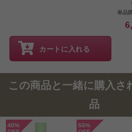
単品
6
カートに入れる
投稿日：2021年10月2
koto 様
／50代前半
感じた効能：よく落ちる/リラックス
この商品と一緒に購入さ
ーマンス
購入品：リンスオフ クレンジングフ
品
ずっと使っています。シャワーを浴
40
55
%
%
ーブを絞って５センチ程 手に取り
OFF
OFF