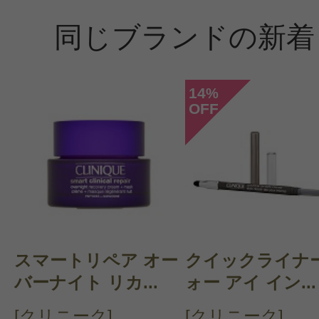
同じブランドの新着
すべての21件のクチコミを見
14
%
OFF
このコスメのレビューを書いて
クチコミを投稿する
CT会員様は、
マイページの「購
スマートリペア オー
クイックライナー
らクチコミ投稿すると1 商品につき
バーナイト リカ...
ォー アイ イン...
ントプレゼント！
[クリニーク]
[クリニーク]