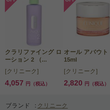
につけた後、そのままくるくるとメ
ませるとクリーム状に泡立って気持
す。泡切れは良いです。メイクもよ
だと思います。（チューブの口径は
です）
クラリファイング ロ
オール アバウト
ーション 2 （...
15ml
[クリニーク]
[クリニーク]
4,057
2,820
円（税込）
円（税込）
投稿日：2021年01月2
さいさい 様
／60代以
ブランド
:
クリニーク