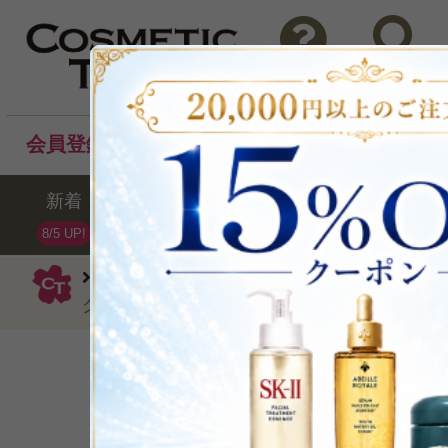
問い合わせ
検索
会員登録後のお買い物でポイントプレゼント！
新着
セール
ランキング
ブラ
8/5 UP!
クリニーク
クレンジングクリーム
グフォーム150ml
肌に負担をかけない植物
P可
残り3点