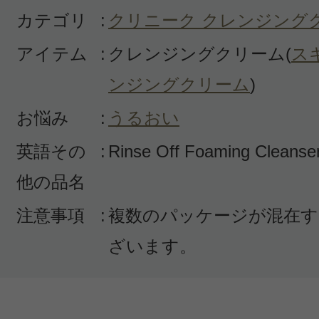
感じた効能：うるおい/低刺激・敏感肌
カテゴリ
:
クリニーク クレンジング
購入品：リンスオフ クレンジングフ
アイテム
:
クレンジングクリーム(
ス
この洗顔クリームは本当に良く落ち
ンジングクリーム
)
刺激もなく、しっとり感もあり、肌
お悩み
:
うるおい
綺麗になっているのが実感できます
だけでなく他の化粧品会社のでも大
英語その
:
Rinse Off Foaming Cleanse
新しい商品が出ると試してみたりし
他の品名
これにもどります。
注意事項
:
複数のパッケージが混在す
長い間定番商品なのもうなずけます
ざいます。