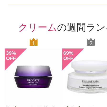
クリーム
の週間ラン
1
2
39
69
%
%
OFF
OFF