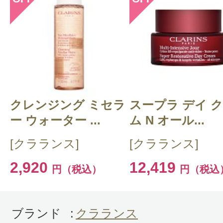
このコスメのレビューを書いて
クチコミを投稿する
クレンジング ミセラ
CT 会員様は、
マイページの「購
スープラ デイ 
ー ウォーター ...
ム N オール...
らクチコミ投稿すると1 商品につ
[クラランス]
[クラランス]
ントプレゼント！
2,920
12,419
円（税込）
円（税込
ブランド
:
クラランス