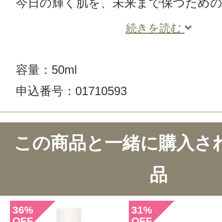
今日の輝く肌を、未来まで保つため
続きを読む
容量：50ml
申込番号：01710593
この商品と一緒に購入さ
品
36
31
%
%
OFF
OFF