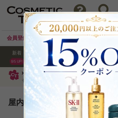
問い合わせ
検索
会員登録後のお買い物でポイントプレゼント！
新着
セール
ランキング
ブラ
8/5 UP!
ディオール（クリスチャンディオール）
センシャル セラム75ml
屋内外のあらゆる有害物質を
きに満ちた肌へ