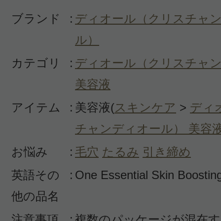
ブランド
:
ディオール（クリスチャ
ル）
投稿日：2022年01月2
カテゴリ
:
ディオール（クリスチャ
まめ 様
／60代以上
美容液
いつも使用している美容液と違うブ
アイテム
:
美容液(
スキンケア
>
ディ
してみようと思い購入しました。価
チャンディオール） 美容
のですが、私には付け心地がいまい
お悩み
:
毛穴
たるみ
引き締め
感が少なくさっぱりしていて可もな
英語その
:
One Essential Skin Boosti
でした。
他の品名
役
注意事項
:
複数のパッケージが混在す