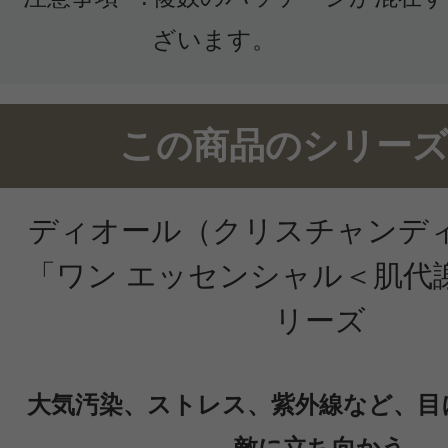
ざいます。
投稿日：2021年09月0
この商品のシリーズ
ローズ 様
／30代後半
感じた効能：引き締め
ディオール（クリスチャンデ
購入品：ワン エッセンシャル セラム
「ワン エッセンシャル＜肌代
年齢も30代後半となり、そろそろ、
リーズ
りお手入れしたくて、初めて購入し
よい香りで、少し多めに贅沢に使っ
翌朝はピンと、張りを感じます。
大気汚染、ストレス、紫外線など、目
使い続けるのが楽しみです。
敵に立ち向かう