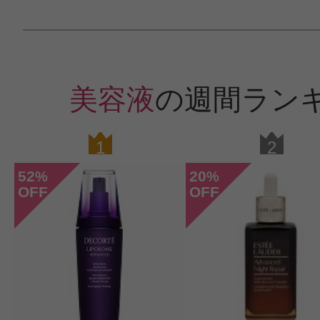
美容液
の週間ラン
1
2
52
20
%
%
OFF
OFF