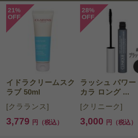
21
28
%
%
OFF
OFF
投稿日：2023年06月2
さ 様
／40代前半
感じた効能：うるおい/低刺激・敏感
購入品：ワン エッセンシャル セラ
ズ＞
イドラクリームスク
ラッシュ パワー
肌の乾燥が和らぐ気がします。お風
ラブ 50ml
カラ ロング ...
最初にコレをつければ大丈夫という
[クラランス]
[クリニーク]
があります。
3,779
3,000
円（税込）
円（税込）
役