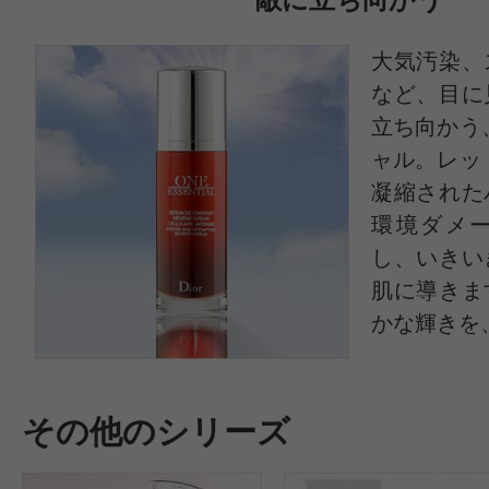
大気汚染、
など、目に
立ち向かう
ャル。レッ
凝縮された
すべての16件のクチコミを見
環境ダメ
し、いきい
肌に導きま
かな輝きを
このコスメのレビューを書いて
クチコミを投稿する
その他のシリーズ