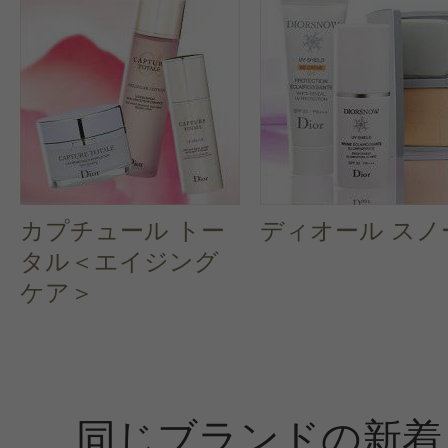
CT会員様は、
マイページの「購
らクチコミ投稿すると1 商品につき
ントプレゼント！
カプチュール トー
ディオール スノ
タル＜エイジング
ケア＞
同じブランドの新着