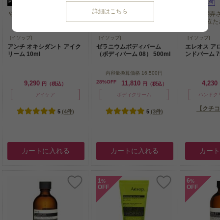
P可
残り1点
P可
残り1点
P可
再入荷
詳細はこちら
やさしい処方でデリケートな
贅沢な保湿で肌をうるおすボ
天候に翻弄
目元にリッチな潤いと保...
ディバーム。
地に立た
やさしい処方でデリケートな
贅沢な保湿で肌をうるおすボ
天候に翻弄
[イソップ]
[イソップ]
[イソップ]
目元にリッチな潤いと保...
ディバーム。
地に立た
アンチ オキシダント アイク
ゼラニウムボディバーム
エレオス ア
リーム 10ml
（ボディバーム 08） 500ml
ンドバーム 7
内容量換算価格
16,500円
28%OFF
9,290
11,810
4,230
円（税込）
円（税込）
アイケア
ボディクリーム
ハンドク
【クチコ
5
(4件)
5
(3件)
カートに入れる
カートに入れる
カー
1
6
%
%
OFF
OFF