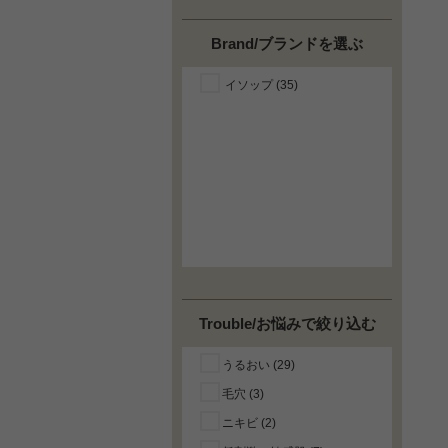
Brand/ブランドを選ぶ
イソップ (35)
Trouble/お悩みで絞り込む
うるおい (29)
毛穴 (3)
ニキビ (2)