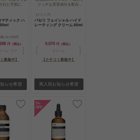
された手肌に
リッチな美容成分を配合...
され、乾燥して窮
植物由来エモリエント成分と
[イソップ]
された手肌に
リッチな美容成分を配合...
ロマティック ハ
パセリ フェイシャル ハイド
00ml
レーティング クリーム 60ml
価格
13,750円
,288
9,070
円（税込）
円（税込）
リーム・ケア
クリーム
ミ募集中】
【クチコミ募集中】
お知らせ希望
再入荷お知らせ希望
3
%
OFF