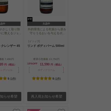
P可
欠品中
欠品中
やさしく取り除
外的環境による乾燥から肌を
に整えるジェ...
守りうるおいを与えるボ...
やさしく取り除
外的環境による乾燥から肌を
[イソップ]
に整えるジェ...
守りうるおいを与えるボ...
クレンザー 45
リンド ボディバーム 500ml
価格
7,480円
希望小売価格
13,750円
15%OFF
020
11,590
円（税込）
円（税込）
ジングジェル
ボディクリーム
5
(1件)
5
(1件)
お知らせ希望
再入荷お知らせ希望