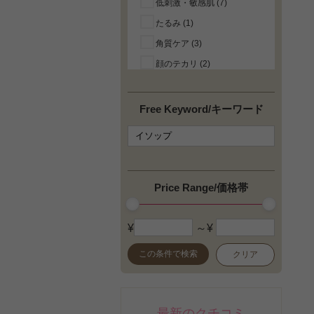
低刺激・敏感肌 (7)
たるみ (1)
角質ケア (3)
顔のテカリ (2)
引き締め (1)
唇の荒れ・乾燥 (1)
Free Keyword/キーワード
よく落ちる (3)
目のクマ (1)
角質ケア(ボディ) (2)
乾燥(ボディ) (6)
Price Range/価格帯
老廃物の排出・代謝 (1)
べたつかない(ボディ) (4)
¥
～¥
リラックス (10)
この条件で検索
クリア
オーガニックコスメ・自然
派/ナチュラル化粧品 (6)
アルコールフリー (1)
最新のクチコミ