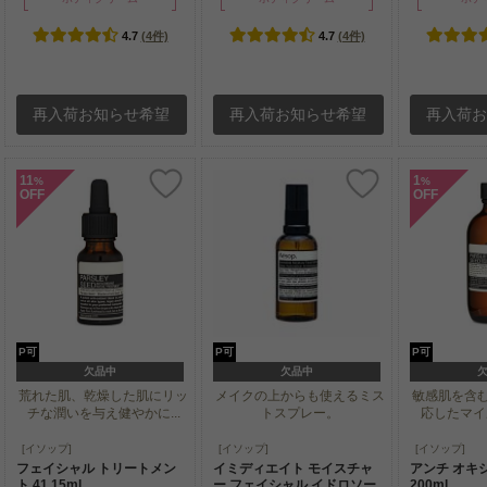
4.7
(4件)
4.7
(4件)
再入荷お知らせ希望
再入荷お知らせ希望
再入荷
11
1
%
%
OFF
OFF
P可
P可
P可
欠品中
欠品中
荒れた肌、乾燥した肌にリッ
メイクの上からも使えるミス
敏感肌を含
チな潤いを与え健やかに...
トスプレー。
応したマイル
荒れた肌、乾燥した肌にリッ
メイクの上からも使えるミス
敏感肌を含
[イソップ]
[イソップ]
[イソップ]
チな潤いを与え健やかに...
トスプレー。
応したマイル
フェイシャル トリートメン
イミディエイト モイスチャ
アンチ オキ
ト 41 15ml
ー フェイシャル イドロソー
200ml