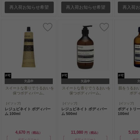
再入荷お知らせ希望
再入荷お知らせ希望
再入荷
P可
P可
P可
欠品中
欠品中
スイートな香りでうるおいを
スイートな香りでうるおいを
肌をうるお
保つボディバーム。
保つボディバーム。
ボデ
スイートな香りでうるおいを
スイートな香りでうるおいを
肌をうるお
[イソップ]
[イソップ]
[イソップ]
保つボディバーム。
保つボディバーム。
ボデ
レジュビネイト ボディバー
レジュビネイト ボディバー
ボディトリー
ム 100ml
ム 500ml
100ml
4,670
11,080
5,020
円（税込）
円（税込）
ボディクリーム
ボディクリーム
ボデ