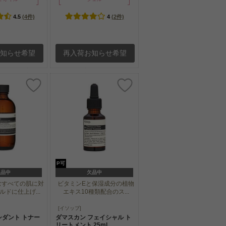
4.5
(4件)
4
(2件)
お知らせ希望
再入荷お知らせ希望
P可
欠品中
欠品中
むすべての肌に対
ビタミンEと保湿成分の植物
ドに仕上げ...
エキス10種類配合のス...
むすべての肌に対
ビタミンEと保湿成分の植物
[イソップ]
ドに仕上げ...
エキス10種類配合のス...
シダント トナー
ダマスカン フェイシャル ト
リートメント 25ml