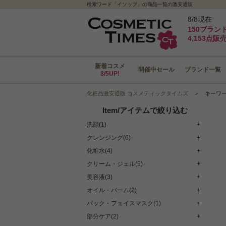
検索ワード「イソップ」の商品一覧の激安通販
8/8現在
150ブラン
4,153点販
新着コスメ
開催中セール
ブランド一覧
8/5UP!
化粧品激安通販 コスメティックタイムズ
＞
キーワ
Item/アイテムで絞り込む
洗顔(1)
+
クレンジング(6)
+
化粧水(4)
+
クリーム・ジェル(5)
+
美容液(3)
+
オイル・バーム(2)
+
パック・フェイスマスク(1)
+
部分ケア(2)
+