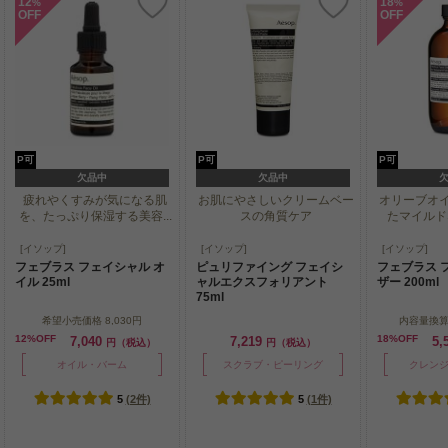
12
18
%
%
OFF
OFF
P可
P可
P可
欠品中
欠品中
疲れやくすみが気になる肌
お肌にやさしいクリームベー
オリーブオ
を、たっぷり保湿する美容...
スの角質ケア
たマイルドな
疲れやくすみが気になる肌
お肌にやさしいクリームベー
オリーブオ
[イソップ]
[イソップ]
[イソップ]
を、たっぷり保湿する美容...
スの角質ケア
たマイルドな
フェブラス フェイシャル オ
ピュリファイング フェイシ
フェブラス 
イル 25ml
ャルエクスフォリアント
ザー 200ml
75ml
希望小売価格
8,030円
内容量換
12%OFF
18%OFF
7,040
7,219
5,
円（税込）
円（税込）
オイル・バーム
スクラブ・ピーリング
クレン
5
(2件)
5
(1件)