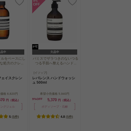
9
%
OFF
P可
欠品中
欠品中
イルをベースにし
パミスでザラつきのないつる
処方のクレ...
つる手肌へ整えるハンド...
イルをベースにし
パミスでザラつきのないつる
[イソップ]
処方のクレ...
つる手肌へ整えるハンド...
フェイスクレン
レバレンス ハンドウォッシ
ュ 500ml
算価格
6,820円
希望小売価格
5,940円
9%OFF
570
5,370
円（税込）
円（税込）
ジングジェル
ボディソープ・石鹸
5
(5件)
4.8
(5件)