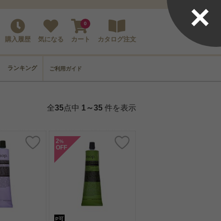
×
0
購入履歴
気になる
カート
カタログ注文
ランキング
ご利用ガイド
全
35
点中
1～35
件を表示
2
%
OFF
P可