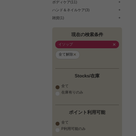
ボディケア(11)
+
ハンド＆ネイルケア(3)
+
雑貨(1)
+
現在の検索条件
×
イソップ
×
全て解除
Stocks/在庫
全て
在庫有りのみ
ポイント利用可能
全て
P利用可能のみ