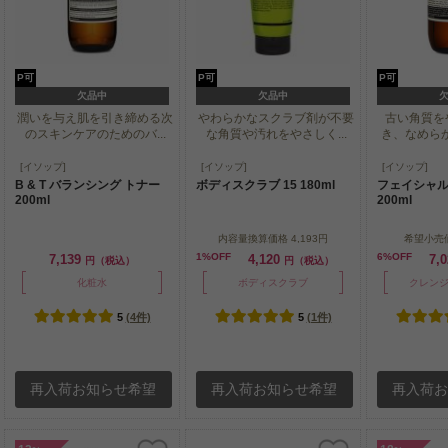
P可
P可
P可
欠品中
欠品中
潤いを与え肌を引き締める次
やわらかなスクラブ剤が不要
古い角質を
のスキンケアのためのバ...
な角質や汚れをやさしく...
き、なめらか
潤いを与え肌を引き締める次
やわらかなスクラブ剤が不要
古い角質を
[イソップ]
[イソップ]
[イソップ]
のスキンケアのためのバ...
な角質や汚れをやさしく...
き、なめらか
B & T バランシング トナー
ボディスクラブ 15 180ml
フェイシャル 
200ml
200ml
内容量換算価格
4,193円
希望小売
1%OFF
6%OFF
7,139
4,120
7,
円（税込）
円（税込）
化粧水
ボディスクラブ
クレン
5
(4件)
5
(1件)
再入荷お知らせ希望
再入荷お知らせ希望
再入荷