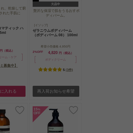
欠品中
され、乾燥して窮
贅沢な保湿で肌をうるおすボ
された手肌に
ディバーム。
され、乾燥して窮
贅沢な保湿で肌をうるおすボ
[イソップ]
された手肌に
ロマティック ハ
ディバーム。
ゼラニウムボディバーム
5ml
（ボディバーム 08） 100ml
希望小売価格
4,950円
円（税込）
2%OFF
4,820
円（税込）
リーム・ケア
ボディクリーム
ミ募集中】
5
(3件)
トに入れる
再入荷お知らせ希望
15
%
OFF