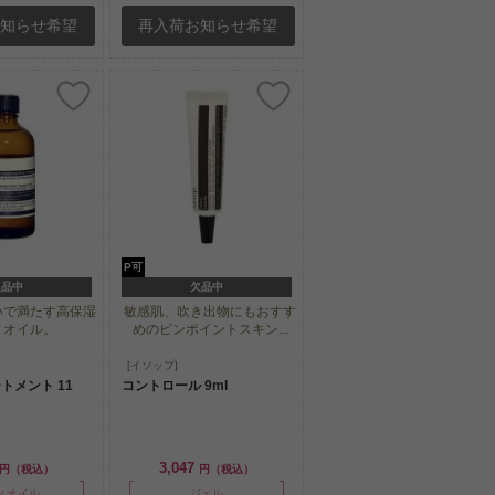
お知らせ希望
再入荷お知らせ希望
P可
欠品中
欠品中
いで満たす高保湿
敏感肌、吹き出物にもおすす
ィオイル。
めのピンポイントスキン...
いで満たす高保湿
敏感肌、吹き出物にもおすす
[イソップ]
ィオイル。
めのピンポイントスキン...
トメント 11
コントロール 9ml
3,047
円（税込）
円（税込）
ィオイル
ジェル