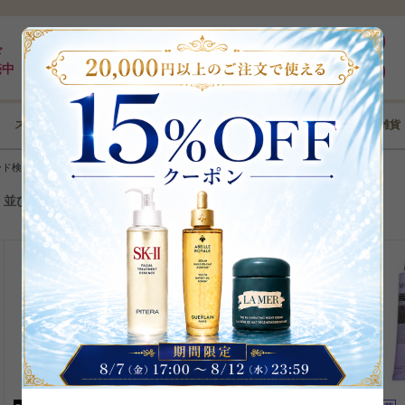
最大5%pt還元｜最短3日｜8,000円以上全国送料無料
ログイン
ド
売中
新規登録
スキンケア
メイクアップ
ボディケア
ヘアケア
コフレ･雑貨
ード検索の結果
並び替え
28
%
OFF