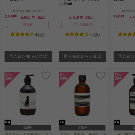
ル 60ml
希望小売価格
7,810円
希望小売
11%OFF
1%OFF
6,880
2,910
7,
円（税込）
円（税込）
美容液
ミスト状化粧水
4
(1件)
4
(1件)
再入荷お知らせ希望
再入荷お知らせ希望
再入荷
14
3
10
%
%
%
OFF
OFF
OFF
P可
P可
P可
欠品中
欠品中
愛するペットの被毛もにおい
混合肌、乾燥肌、敏感肌にお
天候に翻弄