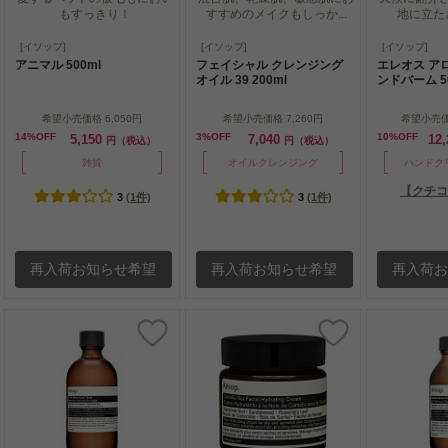
もすっきり！
すすめのメイクもしっか...
地に立た
愛するペットの被毛もにおい
混合肌、乾燥肌、敏感肌にお
天候に翻弄
[イソップ]
[イソップ]
[イソップ]
もすっきり！
すすめのメイクもしっか...
地に立た
アニマル 500ml
フェイシャル クレンジング
エレオス ア
オイル 39 200ml
ンドバーム 5
希望小売価格
6,050円
希望小売価格
7,260円
希望小売
14%OFF
3%OFF
10%OFF
5,150
7,040
12
円（税込）
円（税込）
雑貨
オイルクレンジング
ハンドク
【クチコ
3
(1件)
3
(1件)
再入荷お知らせ希望
再入荷お知らせ希望
再入荷