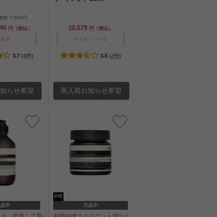
価格
7,590円
440
10,679
円（税込）
円（税込）
化粧水
オイル・バーム
3.7
(4件)
3.5
(2件)
お知らせ希望
再入荷お知らせ希望
P可
欠品中
欠品中
され、乾燥して窮
植物由来エモリエント成分と