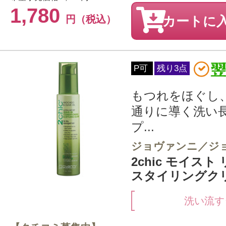
1,780
円（税込）
カートに
P可
残り3点
もつれをほぐし
通りに導く洗い
プ...
ジョヴァンニ／ジ
2chic モイスト
スタイリングクリー
洗い流す