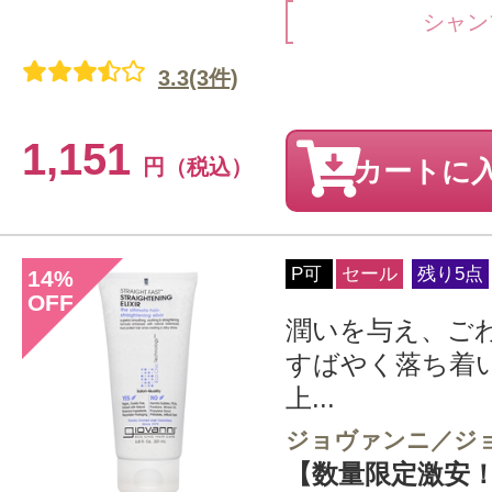
シャン
3.3(3件)
1,151
円（税込）
カートに
P可
セール
残り5点
14
%
OFF
潤いを与え、ご
すばやく落ち着
上...
ジョヴァンニ／ジ
【数量限定激安