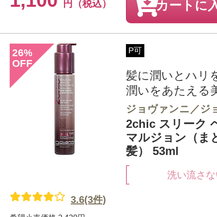
1,100
円（税込）
カートに
P可
26
%
OFF
髪に潤いとハリ
潤いをあたえる
ジョヴァンニ／ジ
2chic スリーク
マルジョン（ま
髪） 53ml
洗い流さな
3.6(3件)