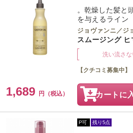
。乾燥した髪と
を与えるライン
ジョヴァンニ／ジ
スムージング ヒマ
洗い流さな
【クチコミ募集中】
1,689
円（税込）
カートに
P可
残り5点