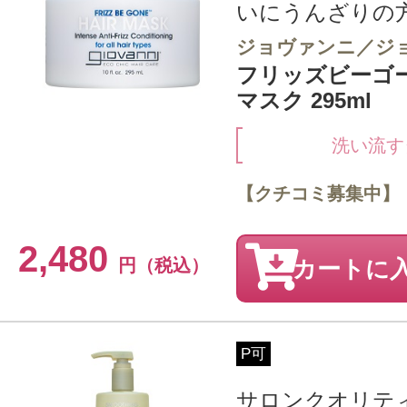
いにうんざりの
ジョヴァンニ／ジ
フリッズビーゴ
マスク 295ml
洗い流す
【クチコミ募集中】
2,480
円（税込）
カートに
P可
サロンクオリテ