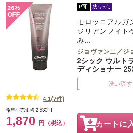
P可
残り5点
26
%
OFF
モロッコアルガ
ジリアンフィト
み...
ジョヴァンニ／ジ
2シック ウルト
ディショナー 250
洗い流す
4.1(7件)
希望小売価格
2,530円
1,870
円（税込）
カートに