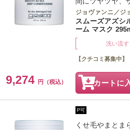
間にツヤツヤ、
ジョヴァンニ／ジ
スムーズアズシ
ーム マスク 295m
洗い流す
【クチコミ募集中】
9,274
円（税込）
カートに
P可
くせ毛やまとま