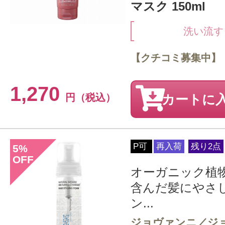
マスク 150ml
洗い流す
【クチコミ募集中】
1,270
円（税込）
カートに
P可
再入荷
残り2点
5
%
OFF
オーガニック植
含んだ髪にやさ
ン...
ジョヴァンニ／ジ