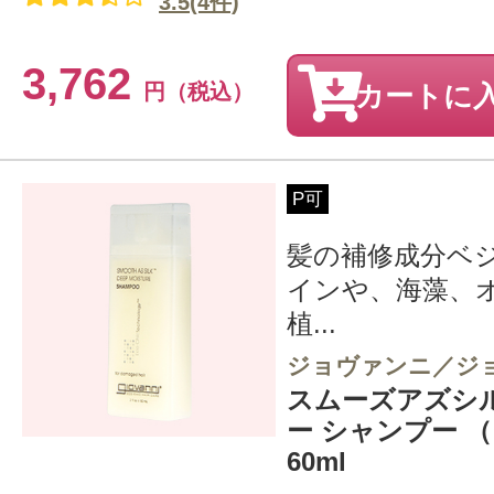
3.5(4件)
3,762
円（税込）
カートに
P可
髪の補修成分ベ
インや、海藻、
植...
ジョヴァンニ／ジ
スムーズアズシ
ー シャンプー 
60ml