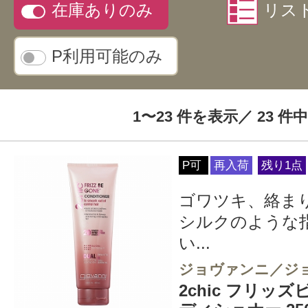
在庫ありのみ
リス
P利用可能のみ
1〜23 件を表示／ 23 件中
P可
再入荷
残り1点
ゴワツキ、絡ま
シルクのような
い...
ジョヴァンニ／ジ
2chic フリッ