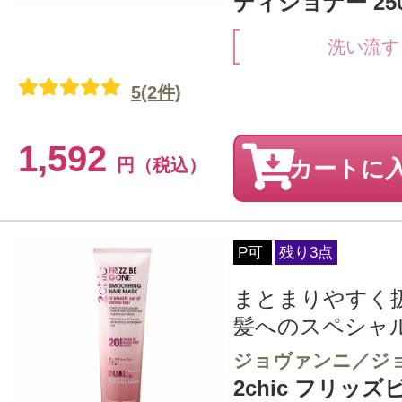
ディショナー 250
洗い流す
5(2件)
1,592
円（税込）
カートに
P可
残り3点
まとまりやすく
髪へのスペシャ
ジョヴァンニ／ジ
2chic フリッ