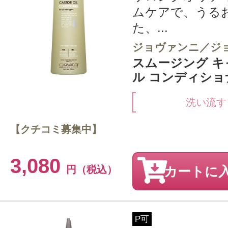
ムケアで、うる
た、...
ジョヴァンニ／ジ
スムージング キ
ル コンディショナ
洗い流す
【クチコミ募集中】
3,080
円（税込）
カートに
P可