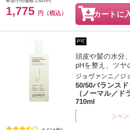
希望小売価格
2,420円
1,775
円（税込）
カートに
P可
頭皮や髪の水分
pHを整え、ツヤの
ジョヴァンニ／ジ
50/50バランス
（ノーマル／ド
710ml
シャン