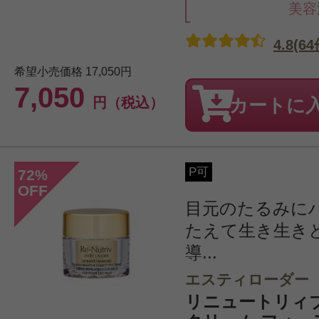
美容
4.8(64
希望小売価格
17,050円
7,050
円（税込）
カートに
P可
72
%
OFF
目元のたるみに
たえて生き生き
導...
エスティローダー
リニュートリィ