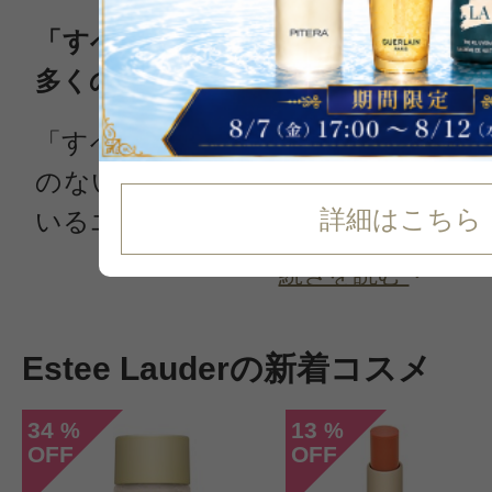
「すべての女性は美しくなれる」信
多くの女性を魅了してやまないブラ
「すべての女性は美しくなれる」と
のない信念を強みに、美容業界に影
詳細はこちら
いるエスティローダー（Esttee Laude
続きを読む
Estee Lauderの新着コスメ
34
13
%
%
OFF
OFF