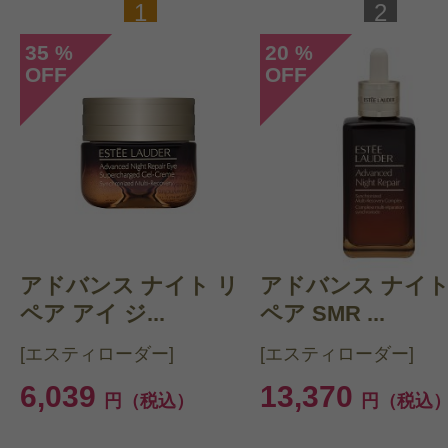
1
2
35
20
%
%
OFF
OFF
アドバンス ナイト リ
アドバンス ナイト
ペア アイ ジ...
ペア SMR ...
[エスティローダー]
[エスティローダー]
6,039
13,370
円（税込）
円（税込