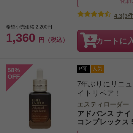
化粧
4.3(3件
希望小売価格
2,200円
1,360
円（税込）
カートに
P可
人気
58
%
OFF
7年ぶりにリニ
イトリペア！
エスティローダー
アドバンス ナイト
コンプレックス 5