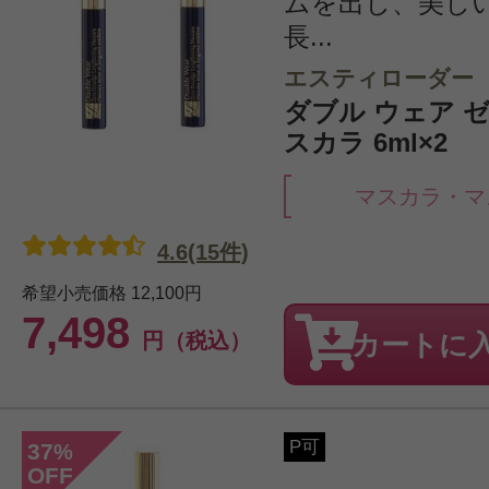
ムを出し、美し
長...
エスティローダー
ダブル ウェア ゼ
スカラ 6ml×2
マスカラ・マ
4.6(15件)
希望小売価格
12,100円
7,498
円（税込）
カートに
P可
37
%
OFF