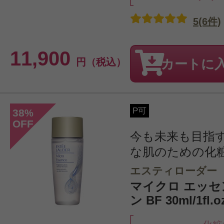
5(6件)
11,900
円（税込）
カートに
P可
38
%
OFF
今も未来も目指
な肌のための化
エスティローダー
マイクロ エッセ
ン BF 30ml/1f