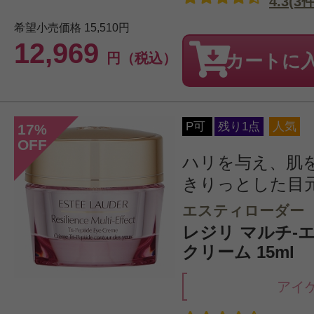
4.3(3件
希望小売価格
15,510円
12,969
円（税込）
カートに
P可
残り1点
人気
17
%
OFF
ハリを与え、肌
きりっとした目
エスティローダー
レジリ マルチ-
クリーム 15ml
アイ