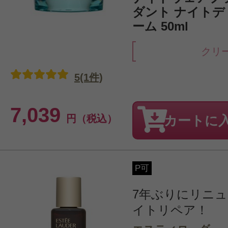
ダント ナイトデ
ーム 50ml
クリ
5(1件)
7,039
円（税込）
カートに
P可
7年ぶりにリニ
イトリペア！