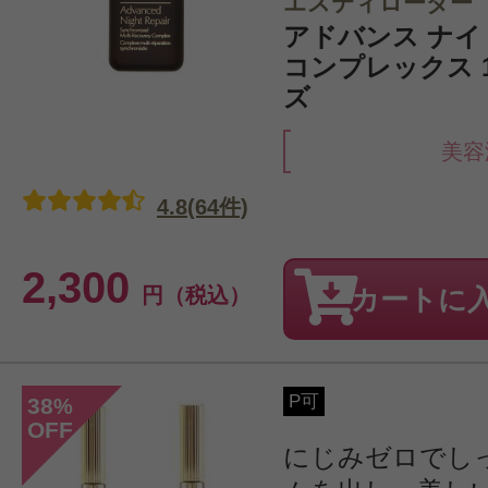
エスティローダー
アドバンス ナイト
コンプレックス 1
ズ
美容
4.8(64件)
2,300
円（税込）
カートに
P可
38
%
OFF
にじみゼロでし