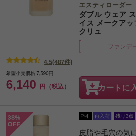
エスティローダー
ダブル ウェア ス
イス メークアップ 
クリュ
ファンデ
4.5(487件)
希望小売価格
7,590円
6,140
円（税込）
カートに
P可
再入荷
残り3点
38
%
OFF
皮脂や毛穴の気