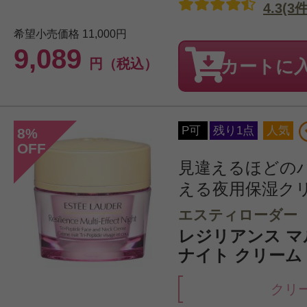
4.3(3件
希望小売価格
11,000円
9,089
円（税込）
カートに
P可
残り1点
人気
8
%
OFF
見違えるほどの
える夜用保湿ク
エスティローダー
レジリアンス 
ナイト クリーム 5
クリ