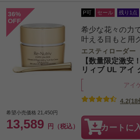
P可
セール
残り1点
36
%
OFF
希少な花々の力
叶える目もと用
エスティローダー
【数量限定激安
リィブ UL アイ 
アイ
4.2(18
希望小売価格
21,450円
13,589
円（税込）
カートに