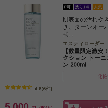
P可
残り1点
人気
肌表面の汚れや
き、ターンオー
拭...
エスティローダー
【数量限定激安！
クション トーニ
ン 200ml
化粧
4.6(6件)
5,000