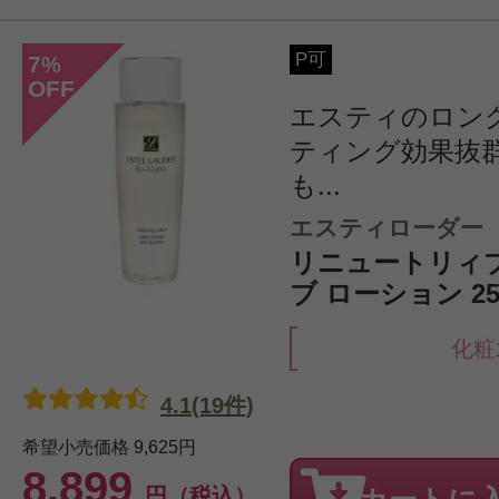
P可
7
%
OFF
エスティのロン
ティング効果抜
も...
エスティローダー
リニュートリィ
ブ ローション 25
化粧
4.1(19件)
希望小売価格
9,625円
8,899
円（税込）