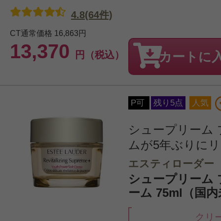
4.8(64件)
CT通常価格
16,863円
13,370
円（税込）
カートに
P可
残り5点
人気
シュープリーム 
ムが5年ぶりに
エスティローダー
シュープリーム プ
ーム 75ml（国
クリ