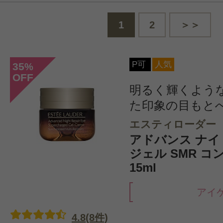
1
2
＞＞
P可
人気
35
%
OFF
明るく輝くよう
た印象の目もと
エスティローダー
アドバンス ナイ
ジェル SMR 
15ml
アイ
4.8(8件)