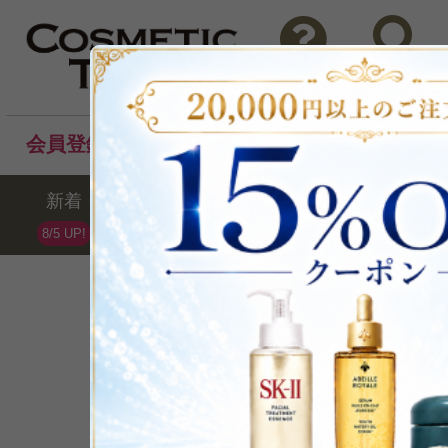
問い合わせ
検索
会員登録後のお買い物でポイントプレゼント！
新着
セール
ランキング
ブラ
8/5 UP!
Estee Lauder
エスティローダー
全109点 /最大73%OFF
ブランドランキング第5位(07