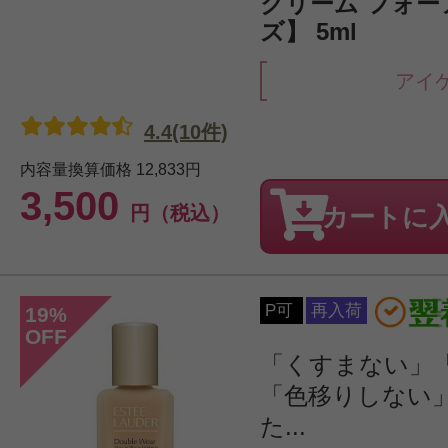
クリーム フォ
ズ】 5ml
アイ
4.4(10件)
内容量換算価格
12,833円
3,500
円（税込）
カートに
P可
再入荷
19
%
OFF
「くすまない」
「色移りしない
た...