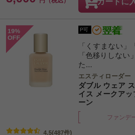
円（税込）
カートに
P可
19
%
OFF
「くすまない」
「色移りしない
た...
エスティローダー
ダブル ウェア ス
イス メークアップ 
ーン
ファンデ
4.5(487件)