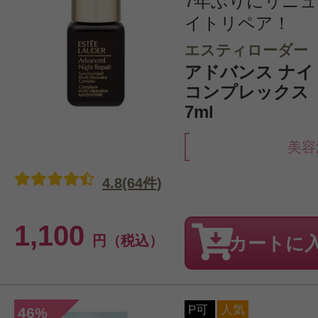
7年ぶりにリニ
イトリペア！
エスティローダー
アドバンス ナイト
コンプレックス
7ml
美容
4.8(64件)
1,100
円（税込）
カートに
P可
人気
46
%