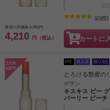
口
5(3件)
希望小売価格
4,950円
4,210
円（税込）
カートに
P可
再入荷
残り3点
11
%
OFF
とろける艶蜜の
ゲラン
キスキス ビー グロウ
パーリー ピーチ