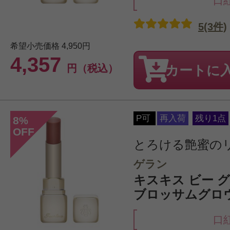
口
5(3件)
希望小売価格
4,950円
4,357
円（税込）
カートに
P可
再入荷
残り1点
8
%
OFF
とろける艶蜜の
ゲラン
キスキス ビー グロウ
ブロッサムグロ
口