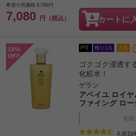
希望小売価格
9,790円
7,080
円（税込）
カートに
P可
残り1点
人気
18
%
OFF
ゴクゴク浸透す
化粧水！
ゲラン
アベイユ ロイヤ
ファイング ローシ
化粧
4.8(10