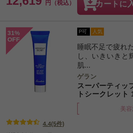
12,619
円（税込）
カートに
P可
人気
31
%
OFF
睡眠不足で疲れ
し、いきいきと
肌...
ゲラン
スーパーティッ
トシークレット 1
美容
4.4(5件)