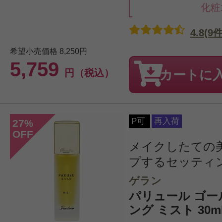
化粧
4.8(9件
希望小売価格
8,250円
5,759
円（税込）
カートに
P可
再入荷
27
%
OFF
メイクしたての
プするセッティ
ゲラン
パリュール ゴー
ング ミスト 30m