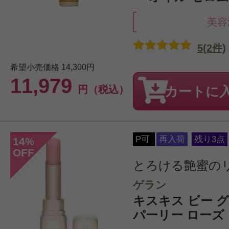
美容
5(2件)
希望小売価格
14,300円
11,979
円（税込）
カートに
P可
再入荷
残り3点
14
%
OFF
とろける艶蜜の
ゲラン
キスキス ビー グロウ
パーリー ローズ