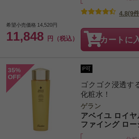
4.8(9件
希望小売価格
14,520円
11,848
円（税込）
カートに
P可
35
%
OFF
ゴクゴク浸透す
化粧水！
ゲラン
アベイユ ロイヤ
ファイング ローシ