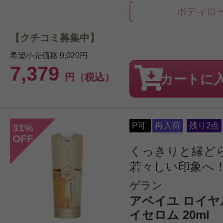
ボディロ
【クチコミ募集中】
希望小売価格
9,020円
7,379
円（税込）
カートに
P可
再入荷
残り2点
31
%
OFF
くっきりと縁ど
若々しい印象へ
ゲラン
アベイユ ロイヤ
イセロム 20ml