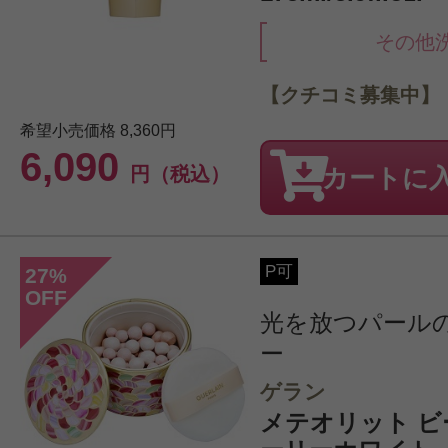
その他
【クチコミ募集中】
希望小売価格
8,360円
6,090
円（税込）
カートに
P可
27
%
OFF
光を放つパール
ー
ゲラン
メテオリット ビーユ