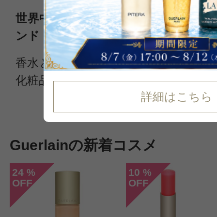
世界中の女性を虜にするラグジュア
ンド
香水とスキンケア製品を中心とした
化粧品ブランド ゲラン（Guerlain）
詳細はこちら
続きを読む
Guerlainの新着コスメ
24
10
%
%
OFF
OFF