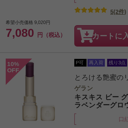
5(2件)
希望小売価格
9,020円
7,080
円（税込）
カートに
P可
再入荷
残り3点
10
%
OFF
とろける艶蜜の
ゲラン
キスキス ビー グロウ
ラベンダーグロ
口