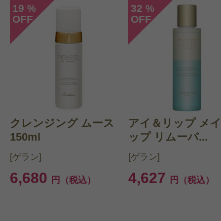
19
32
%
%
OFF
OFF
クレンジング ムース
アイ＆リップ メ
150ml
ップ リムーバ...
[ゲラン]
[ゲラン]
6,680
4,627
円（税込）
円（税込）