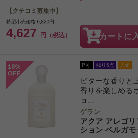
【クチコミ募集中】
希望小売価格
6,820円
4,627
円（税込）
カートに
P可
残り5点
人気
18
%
OFF
ビターな香りと
香りを楽しめる
ョ...
ゲラン
アクア アレゴリ
ション ベルガモッ