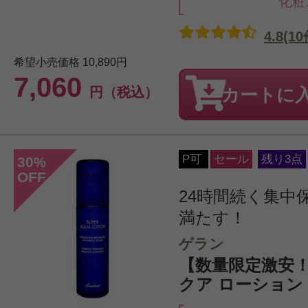
化粧
4.8(10
希望小売価格
10,890円
7,060
円（税込）
カートに
P可
セール
残り3点
30
%
OFF
24時間続く集中
満たす！
ゲラン
【数量限定激安！
クア ローション N