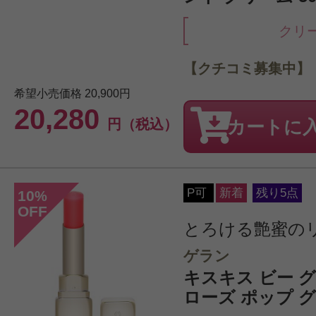
クリ
【クチコミ募集中】
希望小売価格
20,900円
20,280
円（税込）
カートに
P可
新着
残り5点
10
%
OFF
とろける艶蜜の
ゲラン
キスキス ビー グロウ
ローズ ポップ 