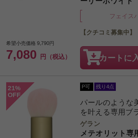
ーリーホワイト
フェイス
【クチコミ募集中】
希望小売価格
9,790円
7,080
円（税込）
カートに
P可
残り4点
21
%
OFF
パールのような
を叶える専用ブ
ゲラン
メテオリット専