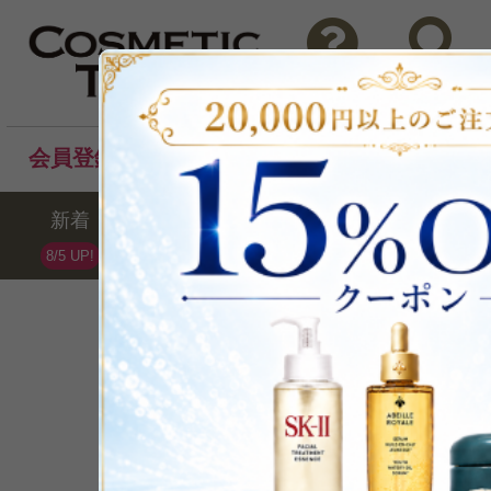
問い合わせ
検索
会員登録後のお買い物でポイントプレゼント！
新着
セール
ランキング
ブラ
8/5 UP!
Guerlain
ゲラン
全130点 /最大60%OFF
ブランドランキング第8位(07