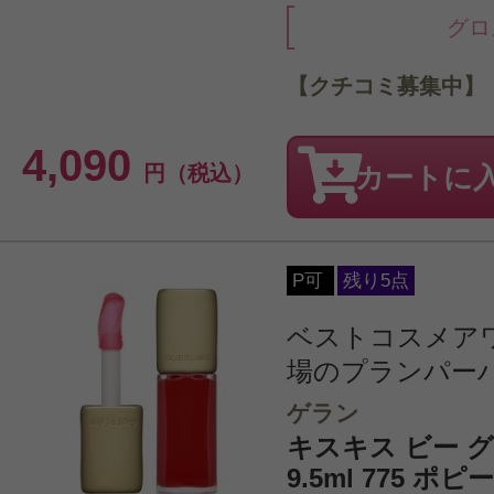
グロ
【クチコミ募集中】
4,090
円（税込）
カートに
P可
残り5点
ベストコスメア
場のプランパーハ
ゲラン
キスキス ビー 
9.5ml 775 ポ