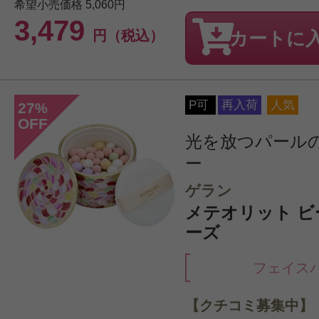
希望小売価格
5,060円
3,479
円（税込）
カートに
P可
再入荷
人気
27
%
OFF
光を放つパール
ー
ゲラン
メテオリット ビーユ
ーズ
フェイス
【クチコミ募集中】