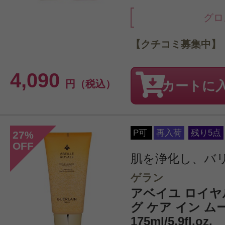
グロ
【クチコミ募集中】
4,090
円（税込）
カートに
P可
再入荷
残り5点
27
%
OFF
肌を浄化し、バ
ゲラン
アベイユ ロイヤ
グ ケア イン ム
175ml/5.9fl.oz.