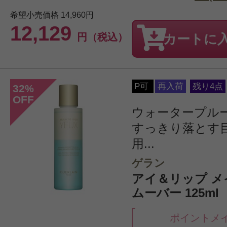
希望小売価格
14,960円
12,129
円（税込）
カートに
P可
再入荷
残り4点
32
%
OFF
ウォータープル
すっきり落とす
用...
ゲラン
アイ＆リップ メ
ムーバー 125ml
ポイントメ