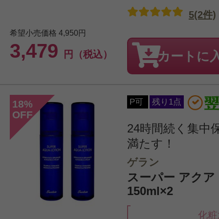
5(2件)
希望小売価格
4,950円
3,479
円（税込）
カートに
P可
残り1点
18
%
OFF
24時間続く集中
満たす！
ゲラン
スーパー アクア
150ml×2
化粧