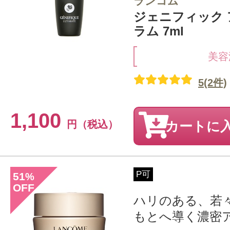
ランコム
ジェニフィック 
ラム 7ml
美容
5(2件)
1,100
円（税込）
カートに
P可
51
%
OFF
ハリのある、若
もとへ導く濃密