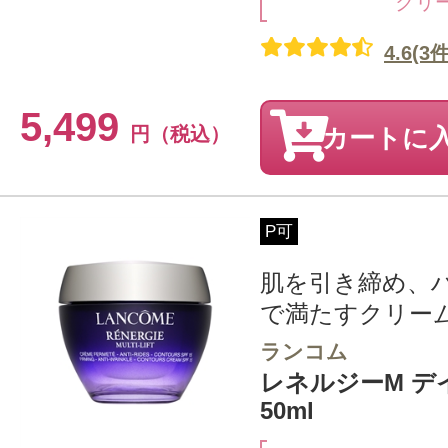
クリ
4.6(3件
5,499
円（税込）
カートに
P可
肌を引き締め、
で満たすクリー
ランコム
レネルジーM デイ
50ml