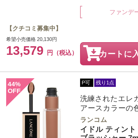
ファンデ
【クチコミ募集中】
希望小売価格
20,130円
13,579
円（税込）
カートに
P可
残り1点
44
%
OFF
洗練されたエレ
アースカラーの
ランコム
イドル ティント
ブラッシャー 7ml