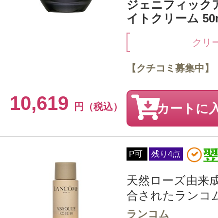
ジェニフィック
イトクリーム 50
クリ
【クチコミ募集中】
10,619
円（税込）
カートに
P可
残り4点
天然ローズ由来成
合されたランコム 
ランコム