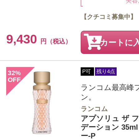
美容
【クチコミ募集中】
9,430
円（税込）
カートに
P可
残り4点
32
%
OFF
ランコム最高峰
ン。
ランコム
アプソリュ ザ 
デーション 35ml
ー-P