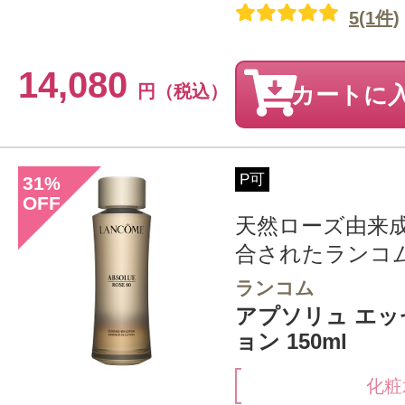
5(1件)
14,080
円（税込）
カートに
P可
31
%
OFF
天然ローズ由来成
合されたランコム 
ランコム
アプソリュ エッ
ョン 150ml
化粧