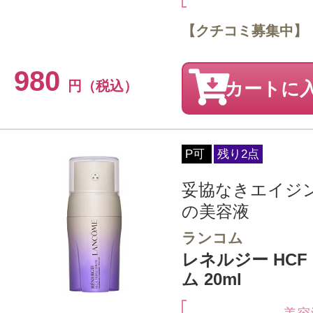
【クチコミ募集中】
980
円（税込）
カートに
P可
残り2点
妥協なきエイジ
の美容液
ランコム
レネルジー HC
ム 20ml