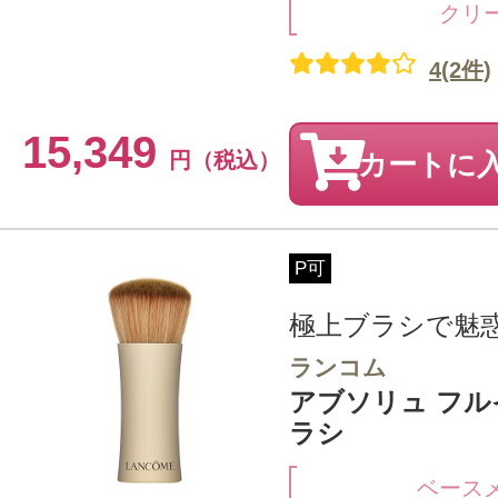
クリ
4(2件)
15,349
円（税込）
カートに
P可
極上ブラシで魅
ランコム
アブソリュ フル
ラシ
ベース