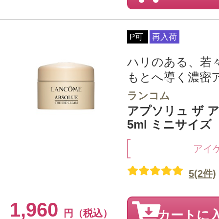
P可
再入荷
ハリのある、若
もとへ導く濃密
ランコム
アプソリュ ザ 
5ml ミニサイズ
アイ
5(2件)
1,960
円（税込）
カートに