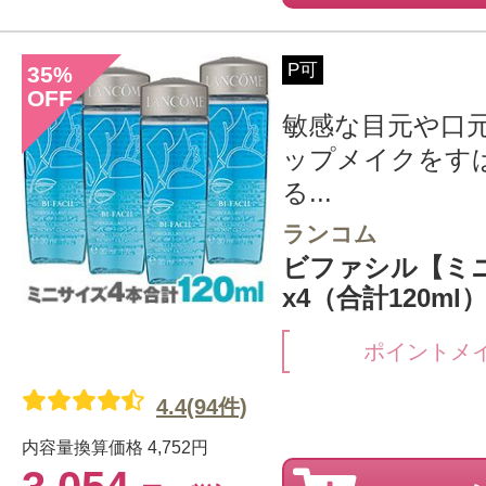
P可
35
%
OFF
敏感な目元や口
ップメイクをす
る...
ランコム
ビファシル【ミニ
x4（合計120ml
ポイントメ
4.4(94件)
内容量換算価格
4,752円