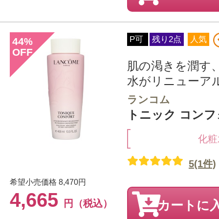
P可
残り2点
人気
44
%
OFF
肌の渇きを潤す
水がリニューア
ランコム
トニック コンフォー
化粧
5(1件)
希望小売価格
8,470円
4,665
円（税込）
カートに