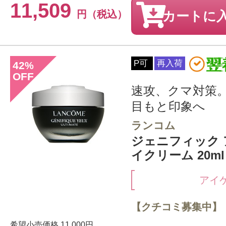
11,509
円（税込）
カートに
P可
再入荷
42
%
OFF
速攻、クマ対策
目もと印象へ
ランコム
ジェニフィック 
イクリーム 20ml
アイ
【クチコミ募集中】
希望小売価格
11,000円