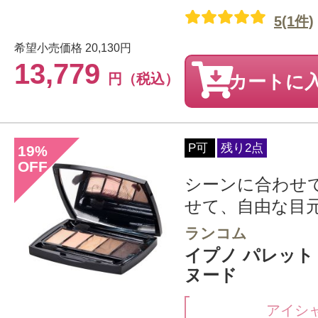
5(1件)
希望小売価格
20,130円
13,779
円（税込）
カートに
P可
残り2点
19
%
OFF
シーンに合わせ
せて、自由な目
ランコム
イプノ パレット 4
ヌード
アイシ