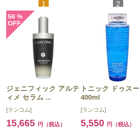
1
2
56
%
OFF
ジェニフィック アルテ
トニック ドゥス
ィメ セラム ...
400ml
[ランコム]
[ランコム]
15,665
5,550
円（税込）
円（税込）