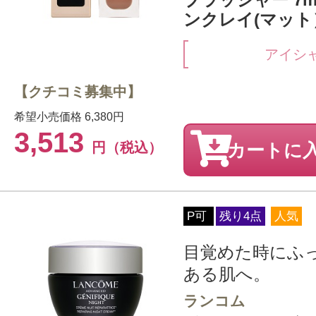
ンクレイ(マット
アイシ
【クチコミ募集中】
希望小売価格
6,380円
3,513
円（税込）
カートに
P可
残り4点
人気
目覚めた時にふ
ある肌へ。
ランコム