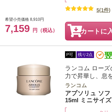
5(1件)
希望小売価格
8,910円
7,159
円（税込）
カートに
P可
残り2点
ランコム ロー
力で昇華し、息を
ランコム
アプソリュ ソ
15ml ミニサイズ