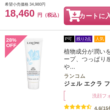
希望小売価格
34,980円
18,460
円（税込）
カートに
P可
残り2点
人気
28
%
OFF
植物成分が潤い
ープ、つっぱり
や...
ランコム
ジェル エクラ フォ
洗顔フ
4.6(15