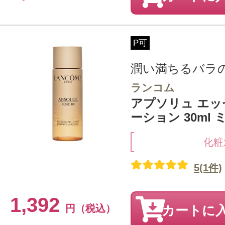
P可
潤い満ちるバラ
ランコム
アプソリュ エッ
ーション 30ml
化粧
5(1件)
1,392
円（税込）
カートに