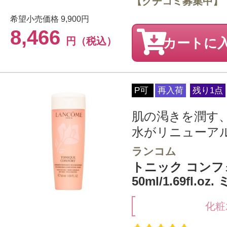
【クチコミ募集中】
希望小売価格
9,900円
8,466
円（税込）
カートに
P可
再入荷
残り1点
肌の渇きを潤す
水がリニューア
ランコム
トニック コンフ
50ml/1.69fl.o
化粧