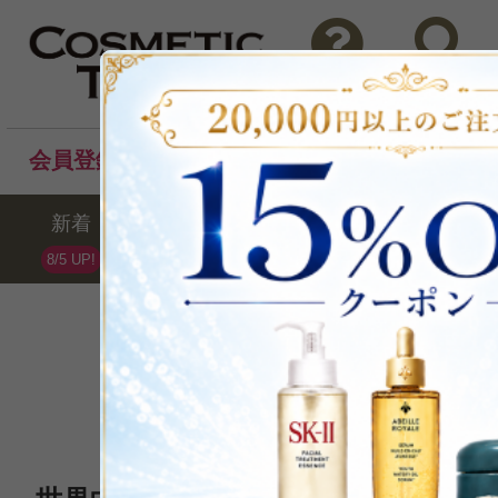
問い合わせ
検索
会員登録後のお買い物でポイントプレゼント！
新着
セール
ランキング
ブラ
8/5 UP!
CHANEL
シャネル
全96点 /最大10%OFF