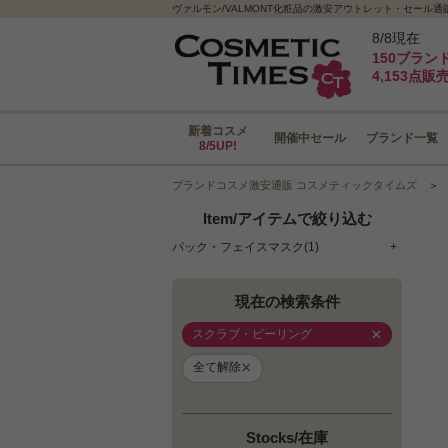
ヴァルモン/VALMONT化粧品の激安アウトレット・セール
8/8現在
150ブラン
4,153点販
新着コスメ
開催中セール
ブランド一覧
8/5UP!
ブランドコスメ激安通販 コスメティックタイムズ
Item/アイテムで絞り込む
パック・フェイスマスク(1)
+
現在の検索条件
×
スクラブ・ピーリング
×
全て解除
Stocks/在庫