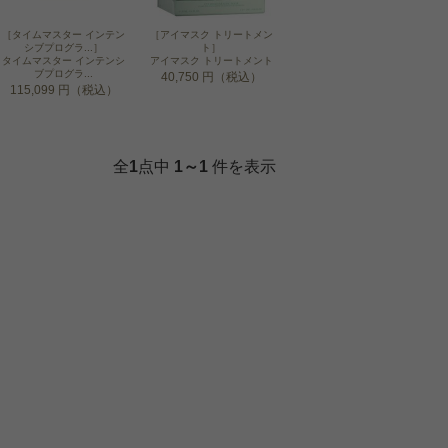
［タイムマスター インテン
［アイマスク トリートメン
シブプログラ...］
ト］
タイムマスター インテンシ
アイマスク トリートメント
ブプログラ...
40,750 円（税込）
115,099 円（税込）
全
1
点中
1～1
件を表示