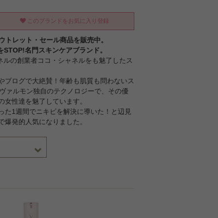
このブランドをお気に入り登録
アウトレット・セール商品を販売中。
をSTOP!名門スキンケアブランド。
ャネルの創業者ココ・シャネルをも魅了したス
やブログで大絶賛！年齢も肌質も問わないス
のヴァルモン独自のテクノロジーで、その優
の女性達を魅了しています。
った1週間でニキビを解決に導いた！と辺見
で爆発的人気になりました。