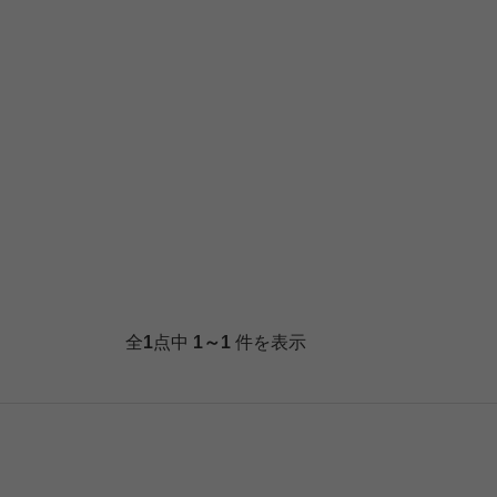
全
1
点中
1～1
件を表示