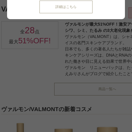
詳細はこちら
VALMONT/ヴァルモン
ヴァルモンが最大51%OFF！激安
28
シワ、シミ、たるみ の3大老化現象
全
点
ヴァルモン（VALMONT）は、シ
51%OFF!
最大
イスの名門スキンケアブランド。
日本でも、多くの著名人たちが雑誌
キンケアシリーズは、DNAとRNA
れた働きや目に見える効果で世界中
ヴァルモン リニューパックは、た
えみりさんがブログで紹介したこと
商品一覧へ
ヴァルモン/VALMONTの新着コスメ