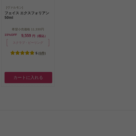
週に数回の使用で、古くなっ
[ヴァルモン]
た角質をケア
フェイス エクスフォリアン
50ml
希望小売価格
11,330円
15%OFF
9,559
円（税込）
スクラブ・ピーリング
5
(6件)
カートに入れる