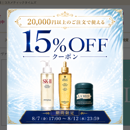
通販｜コスメティックタイムズ
最大5%pt還元｜最短3日｜8,000円以上全国送料無料
ログイン
ド
売中
新規登録
スキンケア
メイクアップ
ボディケア
ヘアケア
コフレ･雑貨
＞
ヴァルモン