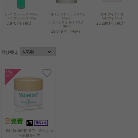
［バイ フォールス 60ml］
［ルミノシティ ルミマスク
［V-L アイ 15ml］
バイ フォールス 60ml
50ml］
V-L アイ 15ml
ルミノシティ ルミマスク
7,970 円（税込）
25,280 円（税込）
50ml
19,849 円（税込）
並び替え
15
%
OFF
P可
残り1点
週に数回の使用で、古くなっ
た角質をケア