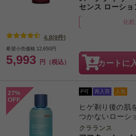
センス ローション 
化粧
4.8(8件)
希望小売価格
12,650円
5,993
円（税込）
カートに
P可
再入荷
人気
27
%
OFF
ヒゲ剃り後の肌
つかないローシ
クラランス