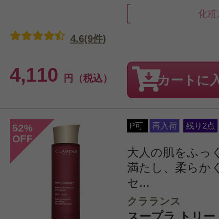
化粧
4.6(9件)
4,110
円（税込）
カートに
P可
再入荷
残り2点
52
%
OFF
大人の肌をふっ
満たし、柔らか
セ...
クラランス
スープラ トリー