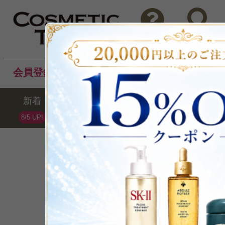
問い合わせ
検索
会員登録後のお買い物でポイントプレゼント！
新着
セール
ランキング
ブラ
8/5 UP!
CLARINS
クラランス
全213点 /最大65%OFF
ブランドランキング第2位(07