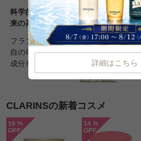
科学的研究と独自のノウハウが注ぎ
来の高級化粧品
フランス・パリ生まれのクラランス（C
自の研究所を持ち、長年にわたり、
詳細はこちら
成分を使った製品を生み出してきま
続きを読む
CLARINSの新着コスメ
16
14
%
%
OFF
OFF