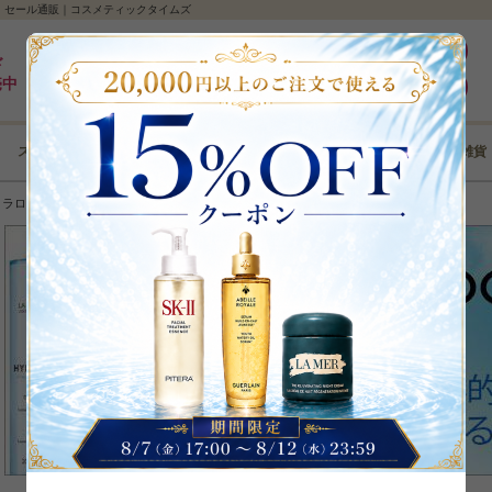
レット・セール通販｜コスメティックタイムズ
最大5%pt還元｜最短3日｜8,000円以上全国送料無料
ログイン
ド
売中
新規登録
スキンケア
メイクアップ
ボディケア
ヘアケア
コフレ･雑貨
＞
ラロッシュポゼ