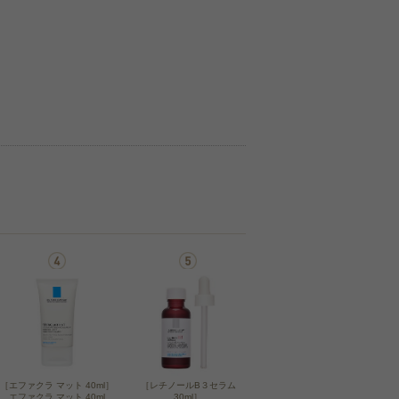
［エファクラ マット 40ml］
［レチノールB３セラム
エファクラ マット 40ml
30ml］