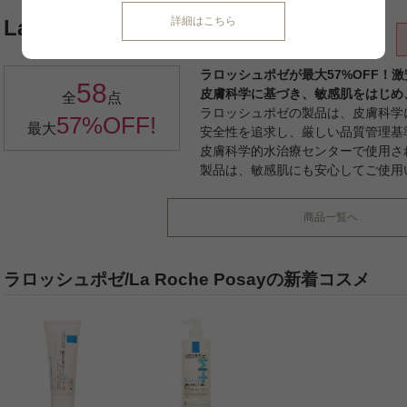
詳細はこちら
La Roche Posay/ラロッシュポゼ
ラロッシュポゼが最大57%OFF！
58
皮膚科学に基づき、敏感肌をはじめ
全
点
ラロッシュポゼの製品は、皮膚科学
57%OFF!
最大
安全性を追求し、厳しい品質管理基
皮膚科学的水治療センターで使用さ
製品は、敏感肌にも安心してご使用
商品一覧へ
ラロッシュポゼ/La Roche Posayの新着コスメ