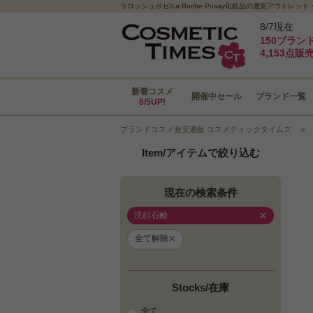
ラロッシュポゼ/La Roche Posay化粧品の激安アウト
8/7現在
150ブラン
4,153点販
新着コスメ
開催中セール
ブランド一覧
8/5UP!
ブランドコスメ激安通販 コスメティックタイムズ
Item/アイテムで絞り込む
現在の検索条件
×
洗顔石鹸
×
全て解除
Stocks/在庫
全て