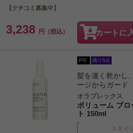
【クチコミ募集中】
3,238
円（税込）
カートに
P可
残り5点
髪を速く乾かし
ージからガード
オラプレックス
ボリューム ブロ
ト 150ml
スタイ