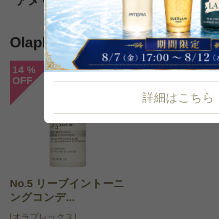
アメリカ発、今世界中で話題のヘア
Olaplexの新着コスメ
14
%
OFF
詳細はこちら
No.5 リーブイントーニ
ングコンデ...
[オラプレックス]