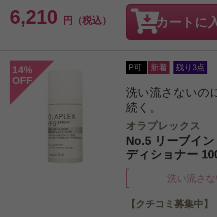
6,210
円（税込）
カートに
P可
新着
残り3点
14
%
OFF
洗い流さないの
続く。
オラプレックス
No.5 リーブ
ディショナー 100
洗い流さな
【クチコミ募集中】