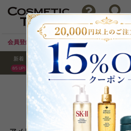
問い合わせ
検索
会員登録後のお買い物でポイントプレゼント！
新着
セール
ランキング
ブラ
8/5 UP!
Olaplex
オラプレックス
全21点 /最大15%OFF