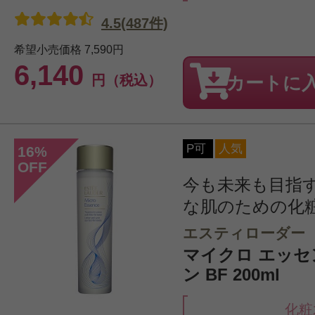
4.5(487件)
希望小売価格
7,590円
6,140
円（税込）
カートに
P可
人気
16
%
OFF
今も未来も目指
な肌のための化
エスティローダー
マイクロ エッセ
ン BF 200ml
化粧