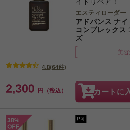
イトリペア！
エスティローダー
アドバンス ナイト
コンプレックス 1
ズ
美容
4.8(64件)
2,300
円（税込）
カートに
P可
38
%
OFF