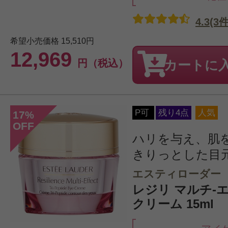
4.3(3件
希望小売価格
15,510円
12,969
円（税込）
カートに
P可
残り4点
人気
17
%
OFF
ハリを与え、肌
きりっとした目
エスティローダー
レジリ マルチ-
クリーム 15ml