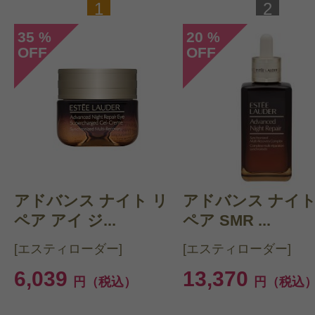
1
2
35
20
%
%
OFF
OFF
アドバンス ナイト リ
アドバンス ナイト
ペア アイ ジ...
ペア SMR ...
[エスティローダー]
[エスティローダー]
6,039
13,370
円（税込）
円（税込