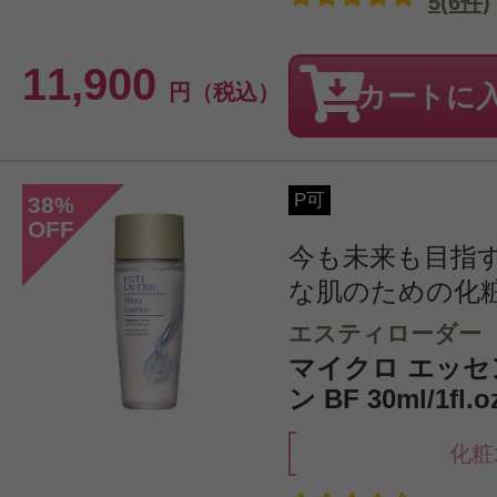
5(6件)
11,900
円（税込）
カートに
P可
38
%
OFF
今も未来も目指
な肌のための化
エスティローダー
マイクロ エッセ
ン BF 30ml/1f
化粧