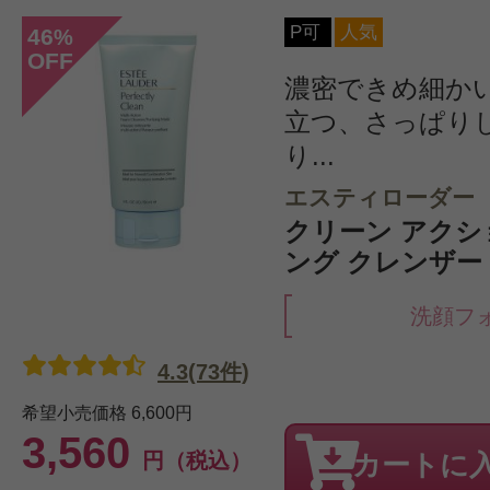
P可
人気
46
%
OFF
濃密できめ細か
立つ、さっぱり
り...
エスティローダー
クリーン アクシ
ング クレンザー 1
洗顔フ
4.3(73件)
希望小売価格
6,600円
3,560
円（税込）
カートに