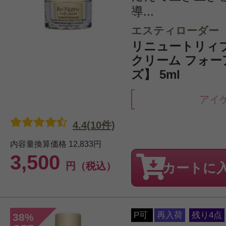
導...
エスティローダー
リニュートリィ
クリーム フォ
ズ】 5ml
アイ
4.4(10件)
内容量換算価格
12,833円
3,500
円（税込）
カートに
P可
再入荷
残り4点
38
%