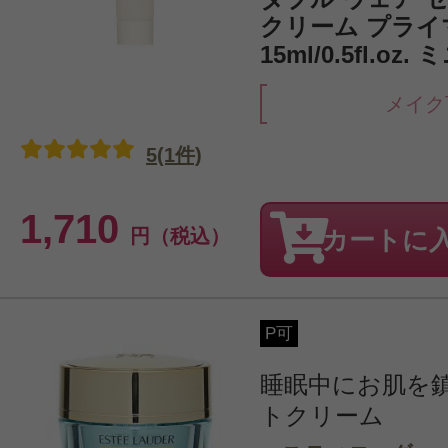
クリーム プライ
15ml/0.5fl.oz
メイク
5(1件)
1,710
円（税込）
カートに
P可
睡眠中にお肌を
トクリーム