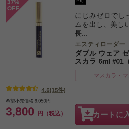
P可
37
%
OFF
にじみゼロでし
ムを出し、美し
長...
エスティローダー
ダブル ウェア ゼ
スカラ 6ml #0
マスカラ・マ
4.6(15件)
希望小売価格
6,050円
3,800
円（税込）
カートに