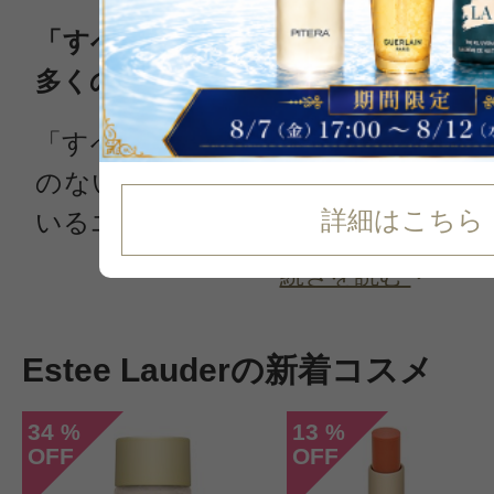
「すべての女性は美しくなれる」信
多くの女性を魅了してやまないブラ
「すべての女性は美しくなれる」と
のない信念を強みに、美容業界に影
詳細はこちら
いるエスティローダー（Esttee Laude
続きを読む
Estee Lauderの新着コスメ
34
13
%
%
OFF
OFF