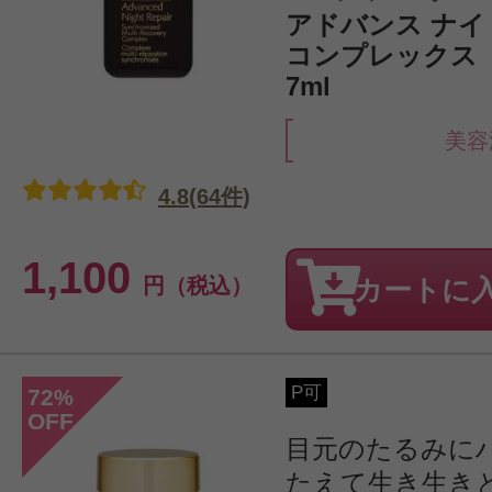
アドバンス ナイト
コンプレックス
7ml
美容
4.8(64件)
1,100
円（税込）
カートに
P可
72
%
OFF
目元のたるみに
たえて生き生き