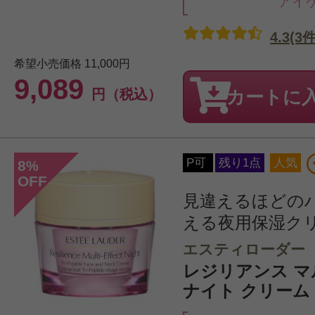
アイ
4.3(3件
希望小売価格
11,000円
9,089
円（税込）
カートに
P可
残り1点
人気
8
%
OFF
見違えるほどの
える夜用保湿ク
エスティローダー
レジリアンス 
ナイト クリーム 5