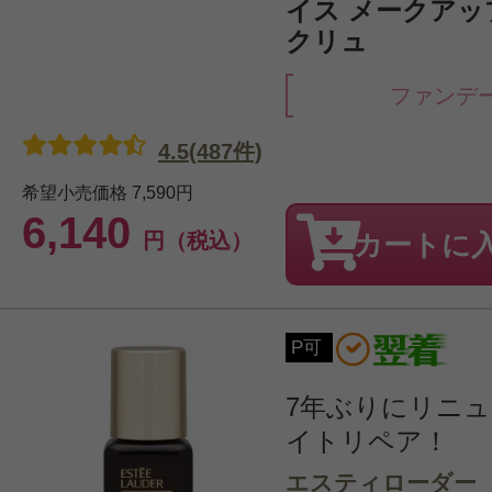
イス メークアップ 
クリュ
ファンデ
4.5(487件)
希望小売価格
7,590円
6,140
円（税込）
カートに
P可
7年ぶりにリニ
イトリペア！
エスティローダー