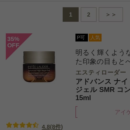
1
2
＞＞
P可
人気
35
%
OFF
明るく輝くよう
た印象の目もと
エスティローダー
アドバンス ナイ
ジェル SMR 
15ml
アイ
4.8(8件)