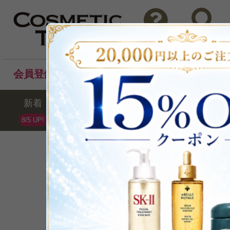
問い合わせ
検索
会員登録後のお買い物でポイントプレゼント！
新着
セール
ランキング
ブラ
8/5 UP!
Estee Lauder
エスティローダー
全109点 /最大73%OFF
ブランドランキング第5位(07