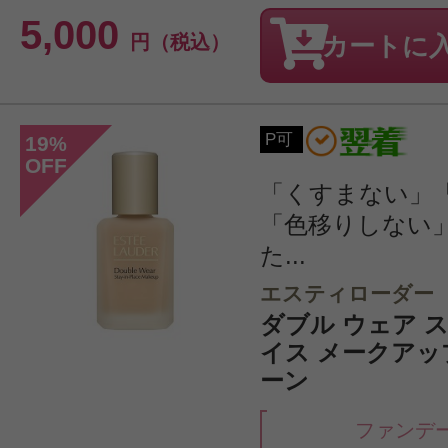
5,000
円（税込）
カートに
P可
19
%
OFF
「くすまない」
「色移りしない
た...
エスティローダー
ダブル ウェア ス
イス メークアップ 
ーン
ファンデ