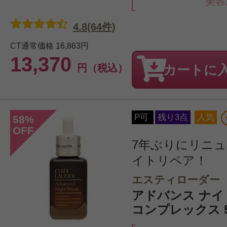
美容
4.8(64件)
CT通常価格
16,863円
13,370
円（税込）
カートに
P可
残り3点
人気
58
%
OFF
7年ぶりにリニ
イトリペア！
エスティローダー
アドバンス ナイト
コンプレックス 5