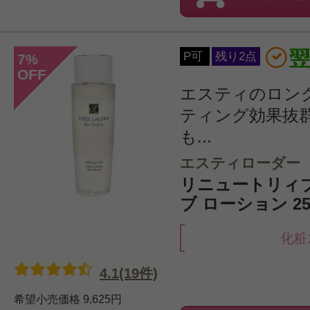
P可
残り2点
7
%
OFF
エスティのロン
ティング効果抜
も...
エスティローダー
リニュートリィ
ブ ローション 25
化粧
4.1(19件)
希望小売価格
9,625円