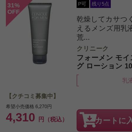
P可
残り5点
31
%
OFF
乾燥してカサつ
えるメンズ用乳
荒...
クリニーク
フォーメン モ
グ ローション 10
乳
【クチコミ募集中】
希望小売価格
6,270円
4,310
円（税込）
カートに