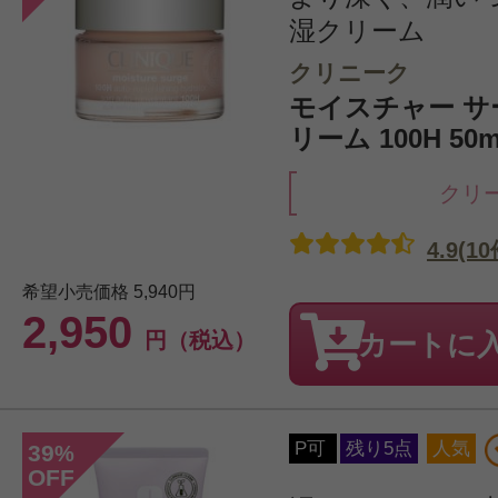
湿クリーム
クリニーク
モイスチャー サ
リーム 100H 50m
クリ
4.9(10
希望小売価格
5,940円
2,950
円（税込）
カートに
P可
残り5点
人気
39
%
OFF