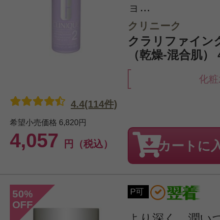
ョ...
クリニーク
クラリファイング
（乾燥-混合肌） 4
化粧
4.4(114件)
希望小売価格
6,820円
4,057
円（税込）
カートに
P可
50
%
OFF
より深く、潤いつ