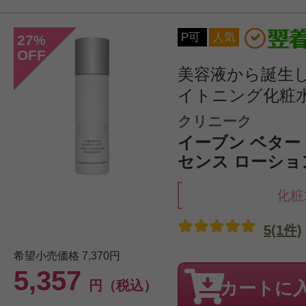
P可
人気
27
%
OFF
美容液から誕生
イトニング化粧
クリニーク
イーブン ベター
センス ローション 
化粧
5(1件)
希望小売価格
7,370円
5,357
円（税込）
カートに