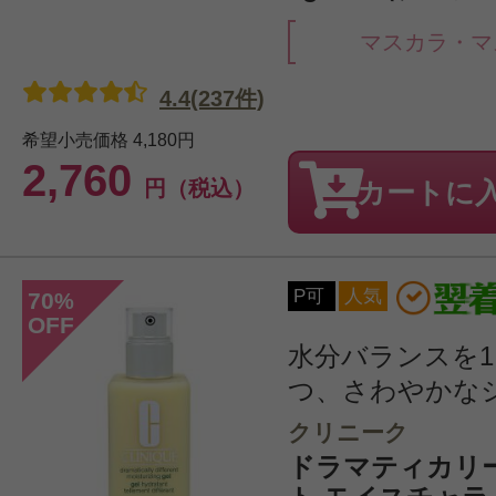
マスカラ・マ
4.4(237件)
希望小売価格
4,180円
2,760
円（税込）
カートに
P可
人気
70
%
OFF
水分バランスを
つ、さわやかなジ
クリニーク
ドラマティカリ