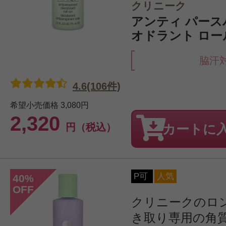
クリニーク
アンティ パース
オドラント ロール
脇汗
4.6(106件)
希望小売価格
3,080円
2,320
円（税込）
カートに
P可
人気
40
%
OFF
クリニークのロ
き取り専用の角