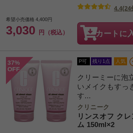
4.4(24
希望小売価格
4,400円
3,030
円（税込）
カートに
P可
残り1点
人気
37
%
OFF
クリーミーに泡
いメイクもすっ
す...
クリニーク
リンスオフ ク
ム 150ml×2