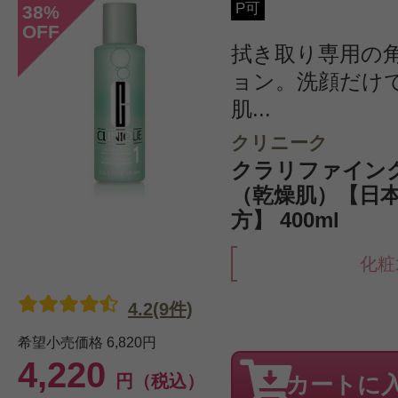
P可
38
%
OFF
拭き取り専用の
ョン。洗顔だけ
肌...
クリニーク
クラリファイング
（乾燥肌）【日
方】 400ml
化粧
4.2(9件)
希望小売価格
6,820円
4,220
円（税込）
カートに