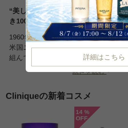
“美しい肌は創りだすことができる”
き100％無香料にこだわる化粧品ブラ
1960年代、有名なファッション雑誌
米国ニューヨークで高名な皮膚科専
詳細はこちら
組んで生まれたクリニーク（Clinique
続きを読む
Cliniqueの新着コスメ
14
%
OFF