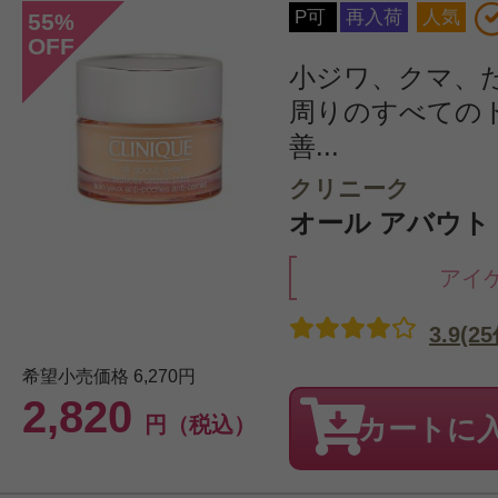
P可
再入荷
人気
55
%
OFF
小ジワ、クマ、
周りのすべての
善...
クリニーク
オール アバウト ア
アイ
3.9(2
希望小売価格
6,270円
2,820
円（税込）
カートに