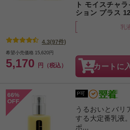
ト モイスチャラ
ション プラス 12
乳
4.3(97件)
希望小売価格
15,620円
5,170
円（税込）
カートに
P可
66
%
OFF
うるおいとバリ
する大定番乳液
ポ...