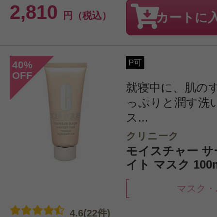
2,810
円（税込）
カートに
P可
40
%
OFF
就寝中に、肌の
っぷりと潤す洗
ス...
クリニーク
モイスチャー サ
イト マスク 100
マスク・
4.6(22件)