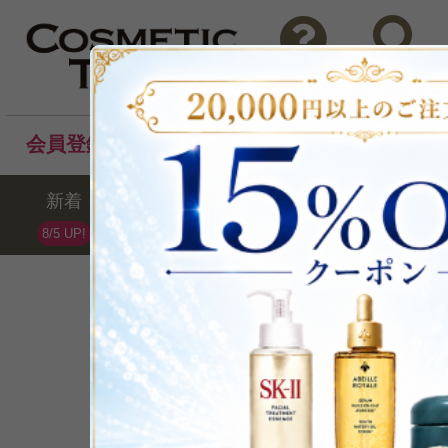
問い合わせ
検索
会員登録後のお買い物でポイントプレゼント！
新着
セール
ランキング
ブラ
8/5 UP!
Clinique
クリニーク
全270点 /最大70%OFF
ブランドランキング第7位(07