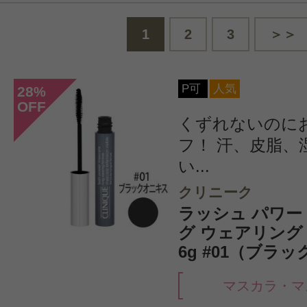
1
2
3
＞＞
P可
人気
28
%
OFF
くずれないのに
フ！ 汗、皮脂、
い...
クリニーク
ラッシュ パワー
グ ウェアリング
6g #01（ブラ
マスカラ・マ