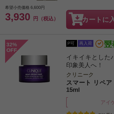
希望小売価格
6,600円
3,930
円（税込）
カートに
P可
再入荷
32
%
OFF
イキイキとした
印象美人へ！
クリニーク
スマート リペア
15ml
アイ