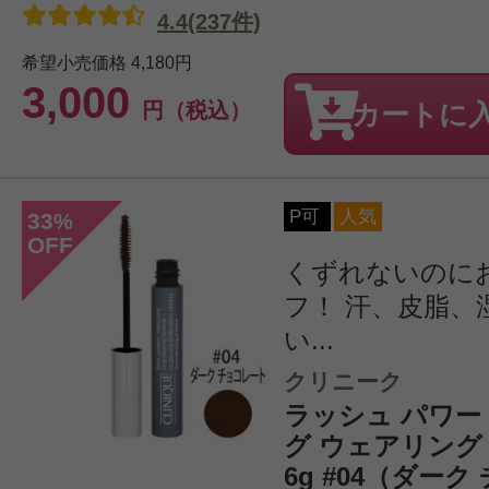
4.4(237件)
希望小売価格
4,180円
3,000
円（税込）
カートに
P可
人気
33
%
OFF
くずれないのに
フ！ 汗、皮脂、
い...
クリニーク
ラッシュ パワー
グ ウェアリング
6g #04（ダー