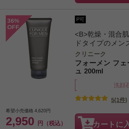
P可
36
%
OFF
<B>乾燥・混合肌
ドタイプのメンズ用
クリニーク
フォーメン フェ
ュ 200ml
洗顔
5(1件)
希望小売価格
4,620円
2,950
円（税込）
カートに