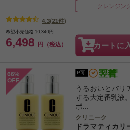
クレンジン
4.3(21件)
希望小売価格
10,340円
6,498
円（税込）
カートに
P可
66
%
OFF
うるおいとバリ
する大定番乳液
ポ...
クリニーク
ドラマティカリ