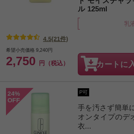
ト モイスチャラ
ル 125ml
乳
4.5(21件)
希望小売価格
9,240円
2,750
円（税込）
カートに
P可
24
%
OFF
手を汚さず簡単
オンタイプのデ
衣...