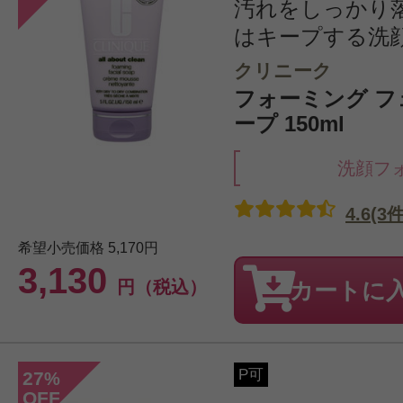
汚れをしっかり
はキープする洗
クリニーク
フォーミング フ
ープ 150ml
洗顔フ
4.6(3件
希望小売価格
5,170円
3,130
円（税込）
カートに
P可
27
%
OFF