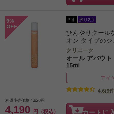
P可
残り2点
9
%
OFF
ひんやりクール
オン タイプのジェ
クリニーク
オール アバウト
15ml
アイ
4.6(9件
希望小売価格
4,620円
4,190
円（税込）
カートに