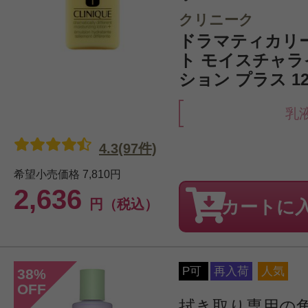
クリニーク
ドラマティカリ
ト モイスチャラ
ション プラス 12
乳
4.3(97件)
希望小売価格
7,810円
2,636
円（税込）
カートに
P可
再入荷
人気
38
%
OFF
拭き取り専用の