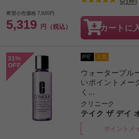
5(1件)
希望小売価格
7,920円
5,319
円（税込）
カートに
P可
人気
31
%
OFF
ウォータープル
いポイントメー
く...
クリニーク
テイク ザ デイ オ
ポイントメ