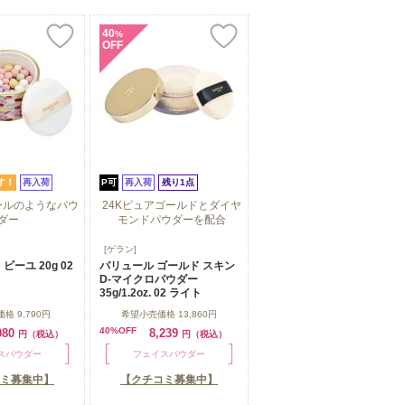
40
%
OFF
す！
再入荷
P可
再入荷
残り1点
ールのようなパウ
24Kピュアゴールドとダイヤ
ダー
モンドパウダーを配合
ールのようなパウ
24Kピュアゴールドとダイヤ
[ゲラン]
ダー
モンドパウダーを配合
ビーユ 20g 02
パリュール ゴールド スキン
D-マイクロパウダー
35g/1.2oz. 02 ライト
価格
9,790円
希望小売価格
13,860円
40%OFF
080
8,239
円（税込）
円（税込）
スパウダー
フェイスパウダー
ミ募集中】
【クチコミ募集中】