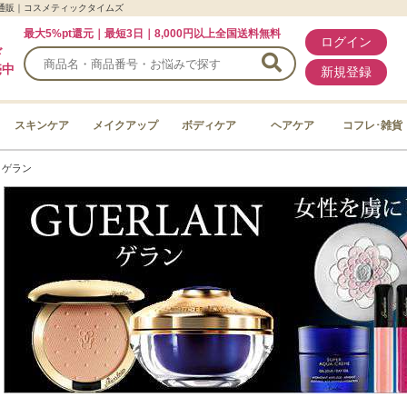
ール通販｜コスメティックタイムズ
最大5%pt還元｜最短3日｜8,000円以上全国送料無料
ログイン
ド
売中
新規登録
スキンケア
メイクアップ
ボディケア
ヘアケア
コフレ･雑貨
＞
ゲラン