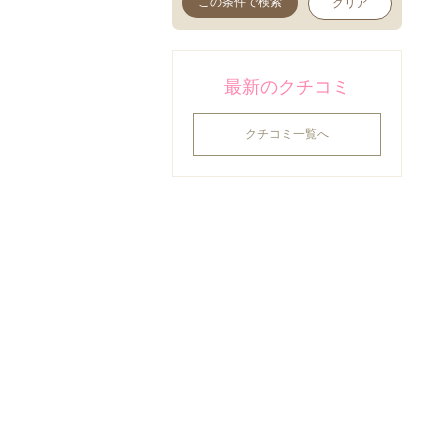
この条件で検索
クリア
ウォータープルーフ (1)
肌の透明感・薄づき (2)
立体感メイク (5)
最新のクチコミ
フィット感 (4)
クチコミ一覧へ
発色がよい (9)
ボリューム(マスカラ) (2)
リラックス (3)