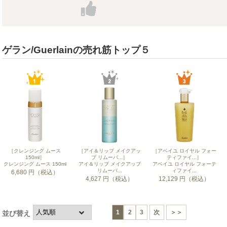
ゲラン/Guerlainの売れ筋トップ５
［クレンジング ムース
［アイ＆リップ メイクアッ
［アベイユ ロイヤル フォー
150ml］
プ リムーバ...］
ティファイ...］
クレンジング ムース 150ml
アイ＆リップ メイクアップ
アベイユ ロイヤル フォーテ
リムーバ...
ィファイ...
6,680 円（税込）
4,627 円（税込）
12,129 円（税込）
1
2
3
次
＞＞
並び替え