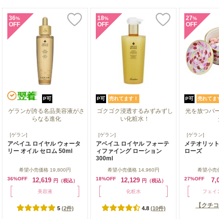
36
18
27
%
%
%
OFF
OFF
OFF
P可
P可
売れてます！
P可
売れてま
ゲランが誇る名品美容液がさ
ゴクゴク浸透するみずみずし
光を放つパ
らなる進化
い化粧水！
ゲランが誇る名品美容液がさ
ゴクゴク浸透するみずみずし
光を放つパ
[ゲラン]
[ゲラン]
[ゲラン]
らなる進化
い化粧水！
アベイユ ロイヤル ウォータ
アベイユ ロイヤル フォーテ
メテオリット 
リー オイル セロム 50ml
ィファイング ローション
ローズ
300ml
希望小売価格
19,800円
希望小売価格
14,960円
希望小売
36%OFF
18%OFF
27%OFF
12,619
12,129
7,
円（税込）
円（税込）
美容液
化粧水
フェイ
【クチコ
5
(2件)
4.8
(10件)