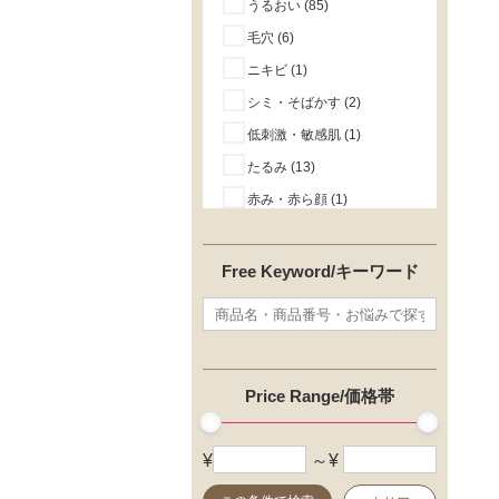
うるおい (85)
毛穴 (6)
ニキビ (1)
シミ・そばかす (2)
低刺激・敏感肌 (1)
たるみ (13)
赤み・赤ら顔 (1)
角質ケア (1)
引き締め (2)
Free Keyword/キーワード
唇の荒れ・乾燥 (1)
よく落ちる (2)
目のクマ (1)
毛穴カバー力 (1)
Price Range/価格帯
崩れにくい (8)
マット肌 (4)
¥
～¥
ツヤ (14)