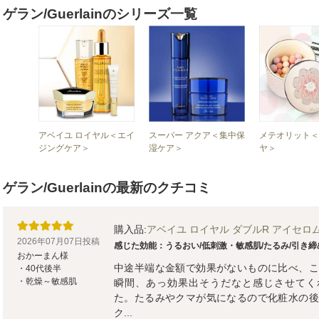
ゲラン/Guerlainのシリーズ一覧
アベイユ ロイヤル＜エイ
スーパー アクア＜集中保
メテオリット＜
ジングケア＞
湿ケア＞
ヤ＞
ゲラン/Guerlainの最新のクチコミ
購入品:
アベイユ ロイヤル ダブルR アイセロム 
2026年07月07日投稿
感じた効能：うるおい/低刺激・敏感肌/たるみ/引き締
おかーまん様
中途半端な金額で効果がないものに比べ、こ
・40代後半
・乾燥～敏感肌
瞬間、あっ効果出そうだなと感じさせてく
た。たるみやクマが気になるので化粧水の後
ク...