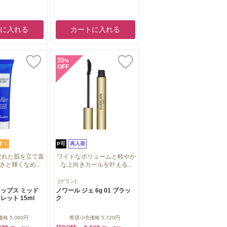
トに入れる
カートに入れる
35
%
OFF
す！
P可
再入荷
疲れた肌を立て直
ワイドなボリュームと軽やか
と輝くなめ...
な上向きカールを叶える...
疲れた肌を立て直
ワイドなボリュームと軽やか
[ゲラン]
と輝くなめ...
な上向きカールを叶える...
ップス ミッド
ノワール ジェ 6g 01 ブラッ
ット 15ml
ク
価格
5,060円
希望小売価格
5,720円
35%OFF