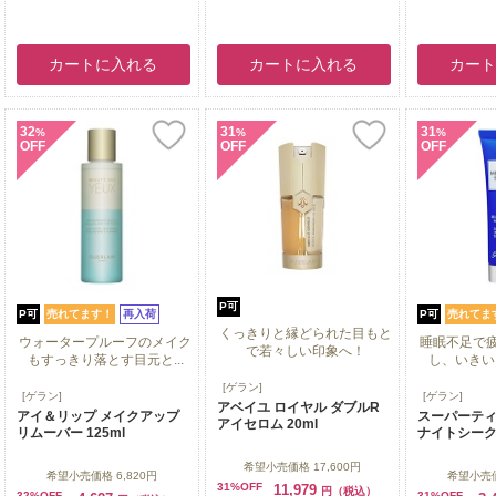
カートに入れる
カートに入れる
カー
32
31
31
%
%
%
OFF
OFF
OFF
P可
P可
売れてます！
再入荷
P可
売れてま
くっきりと縁どられた目もと
ウォータープルーフのメイク
睡眠不足で
で若々しい印象へ！
もすっきり落とす目元と...
し、いきいき
くっきりと縁どられた目もと
[ゲラン]
ウォータープルーフのメイク
睡眠不足で
[ゲラン]
[ゲラン]
で若々しい印象へ！
アベイユ ロイヤル ダブルR
もすっきり落とす目元と...
し、いきいき
アイ＆リップ メイクアップ
スーパーティ
アイセロム 20ml
リムーバー 125ml
ナイトシークレ
希望小売価格
17,600円
希望小売価格
6,820円
希望小売
31%OFF
11,979
円（税込）
32%OFF
31%OFF