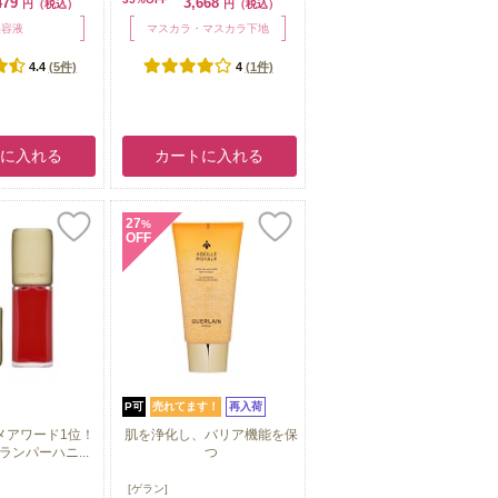
479
3,668
円（税込）
円（税込）
美容液
マスカラ・マスカラ下地
4.4
(5件)
4
(1件)
トに入れる
カートに入れる
27
%
OFF
P可
売れてます！
再入荷
メアワード1位！
肌を浄化し、バリア機能を保
ンパーハニ...
つ
メアワード1位！
肌を浄化し、バリア機能を保
[ゲラン]