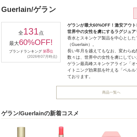
Guerlain/ゲラン
ゲランが最大60%OFF！激安アウ
131
世界中の女性を虜にするラグジュア
全
点
香水とスキンケア製品を中心とした
60%OFF!
最大
（Guerlain）。
8
長い年月を越えてもなお、変わらぬ
ブランドランキング
第
位
(2026年07月時点)
数々は、世界中の女性を虜にしてい
ゲラン最高峰スキンケアライン「オ
イトニング効果肌を叶える「ペルル
ております。
商品一覧へ
ゲラン/Guerlainの新着コスメ