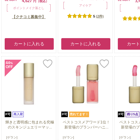
4,627
3,
円（税込）
アイケア
ポイントメイク落とし
5
(2件)
【クチコミ募集中】
カートに入れる
カートに入れる
カー
44
%
OFF
P可
再入荷
P可
売れてます！
P可
残り5点
輝きと透明感に包まれる究極
ベストコスメアワード1位！
ベストコス
のスキンジュエリーマッ...
新登場のプランパーハニ...
新登場のプラ
輝きと透明感に包まれる究極
ベストコスメアワード1位！
ベストコス
[ゲラン]
[ゲラン]
[ゲラン]