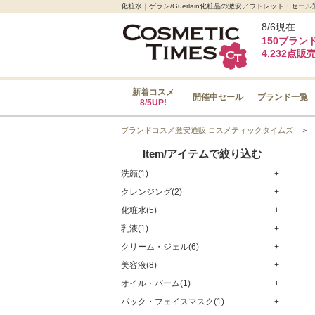
化粧水｜ゲラン/Guerlain化粧品の激安アウトレット・セ
8/6現在
150ブラン
4,232点販
新着コスメ
開催中セール
ブランド一覧
8/5UP!
ブランドコスメ激安通販 コスメティックタイムズ
Item/アイテムで絞り込む
洗顔(1)
+
クレンジング(2)
+
化粧水(5)
+
乳液(1)
+
クリーム・ジェル(6)
+
美容液(8)
+
オイル・バーム(1)
+
パック・フェイスマスク(1)
+